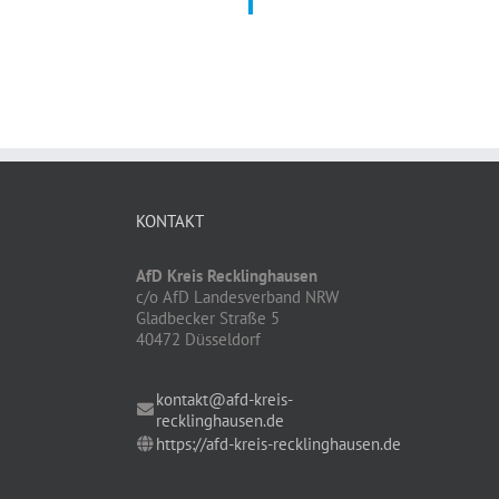
KONTAKT
AfD Kreis Recklinghausen
c/o AfD Landesverband NRW
Gladbecker Straße 5
40472 Düsseldorf
kontakt@afd-kreis-
recklinghausen.de
https://afd-kreis-recklinghausen.de