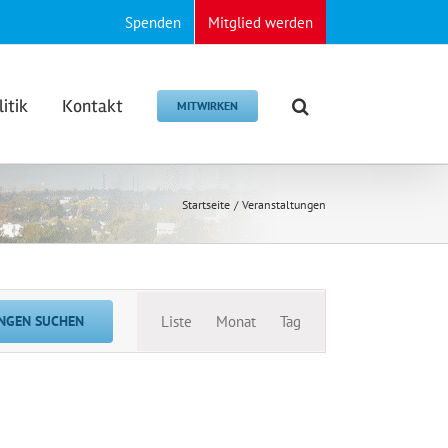
Spenden
Mitglied werden
litik
Kontakt
MITWIRKEN
Startseite
Veranstaltungen
Veranstaltung
NGEN SUCHEN
Liste
Monat
Tag
Ansichten-
Navigation