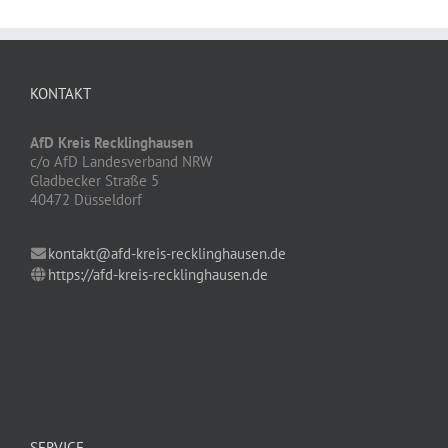
KONTAKT
AfD Kreis Recklinghausen
c/o AfD Landesverband NRW
Gladbecker Straße 5
40472 Düsseldorf
kontakt@afd-kreis-recklinghausen.de
https://afd-kreis-recklinghausen.de
SERVICE