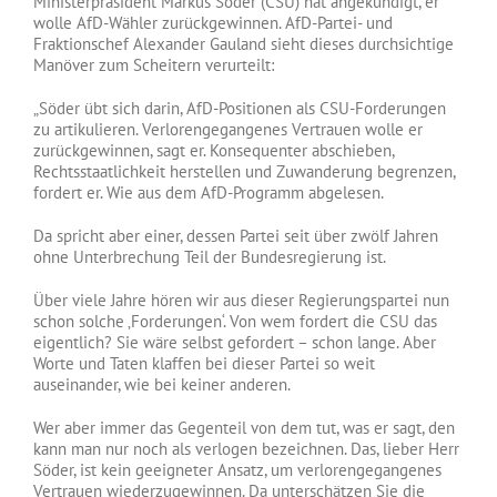
Ministerpräsident Markus Söder (CSU) hat angekündigt, er
wolle AfD-Wähler zurückgewinnen. AfD-Partei- und
Fraktionschef Alexander Gauland sieht dieses durchsichtige
Manöver zum Scheitern verurteilt:
„Söder übt sich darin, AfD-Positionen als CSU-Forderungen
zu artikulieren. Verlorengegangenes Vertrauen wolle er
zurückgewinnen, sagt er. Konsequenter abschieben,
Rechtsstaatlichkeit herstellen und Zuwanderung begrenzen,
fordert er. Wie aus dem AfD-Programm abgelesen.
Da spricht aber einer, dessen Partei seit über zwölf Jahren
ohne Unterbrechung Teil der Bundesregierung ist.
Über viele Jahre hören wir aus dieser Regierungspartei nun
schon solche ‚Forderungen‘. Von wem fordert die CSU das
eigentlich? Sie wäre selbst gefordert – schon lange. Aber
Worte und Taten klaffen bei dieser Partei so weit
auseinander, wie bei keiner anderen.
Wer aber immer das Gegenteil von dem tut, was er sagt, den
kann man nur noch als verlogen bezeichnen. Das, lieber Herr
Söder, ist kein geeigneter Ansatz, um verlorengegangenes
Vertrauen wiederzugewinnen. Da unterschätzen Sie die