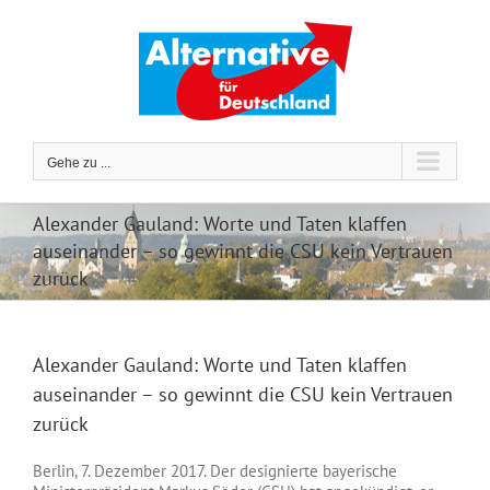
Zum
Inhalt
springen
Gehe zu ...
Alexander Gauland: Worte und Taten klaffen
auseinander – so gewinnt die CSU kein Vertrauen
zurück
Alexander Gauland: Worte und Taten klaffen
auseinander – so gewinnt die CSU kein Vertrauen
zurück
Berlin, 7. Dezember 2017. Der designierte bayerische