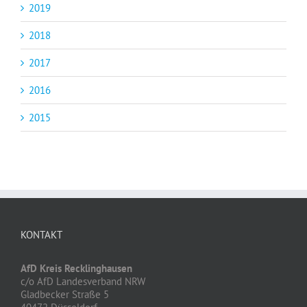
2019
2018
2017
2016
2015
KONTAKT
AfD Kreis Recklinghausen
c/o AfD Landesverband NRW
Gladbecker Straße 5