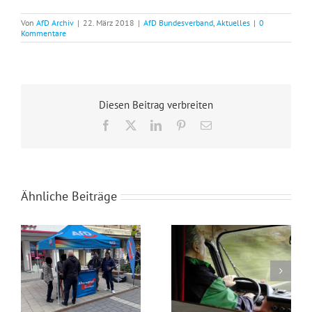
Von
AfD Archiv
|
22. März 2018
|
AfD Bundesverband
,
Aktuelles
|
0
Kommentare
Diesen Beitrag verbreiten
Facebook
X
LinkedIn
Pinterest
E-
Mail
Ähnliche Beiträge
Wahlkampfendspurt im Kreis Recklinghausen
Blaue Umweltplakette für Diesel