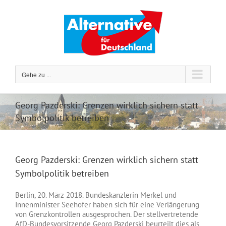
Zum
Inhalt
springen
Gehe zu ...
Georg Pazderski: Grenzen wirklich sichern statt
Symbolpolitik betreiben
Georg Pazderski: Grenzen wirklich sichern statt
Symbolpolitik betreiben
Berlin, 20. März 2018. Bundeskanzlerin Merkel und
Innenminister Seehofer haben sich für eine Verlängerung
von Grenzkontrollen ausgesprochen. Der stellvertretende
AfD-Bundesvorsitzende Georg Pazderski beurteilt dies als