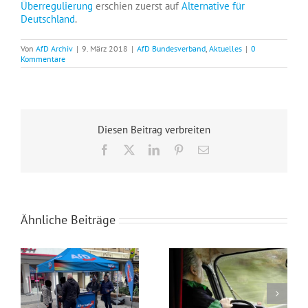
Überregulierung
erschien zuerst auf
Alternative für
Deutschland
.
Von
AfD Archiv
|
9. März 2018
|
AfD Bundesverband
,
Aktuelles
|
0
Kommentare
Diesen Beitrag verbreiten
Facebook
X
LinkedIn
Pinterest
E-
Mail
Ähnliche Beiträge
Wahlkampfendspurt im Kreis Recklinghausen
Blaue Umweltplakette für Diesel