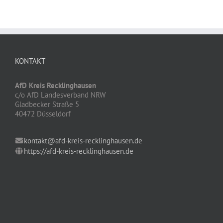
KONTAKT
AfD Kreis Recklinghausen
c/o AfD Landesverband NRW
Gladbecker Straße 5
40472 Düsseldorf
kontakt@afd-kreis-recklinghausen.de
https://afd-kreis-recklinghausen.de