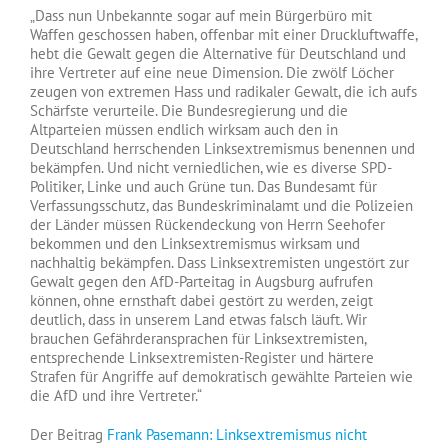
„Dass nun Unbekannte sogar auf mein Bürgerbüro mit
Waffen geschossen haben, offenbar mit einer Druckluftwaffe,
hebt die Gewalt gegen die Alternative für Deutschland und
ihre Vertreter auf eine neue Dimension. Die zwölf Löcher
zeugen von extremen Hass und radikaler Gewalt, die ich aufs
Schärfste verurteile. Die Bundesregierung und die
Altparteien müssen endlich wirksam auch den in
Deutschland herrschenden Linksextremismus benennen und
bekämpfen. Und nicht verniedlichen, wie es diverse SPD-
Politiker, Linke und auch Grüne tun. Das Bundesamt für
Verfassungsschutz, das Bundeskriminalamt und die Polizeien
der Länder müssen Rückendeckung von Herrn Seehofer
bekommen und den Linksextremismus wirksam und
nachhaltig bekämpfen. Dass Linksextremisten ungestört zur
Gewalt gegen den AfD-Parteitag in Augsburg aufrufen
können, ohne ernsthaft dabei gestört zu werden, zeigt
deutlich, dass in unserem Land etwas falsch läuft. Wir
brauchen Gefährderansprachen für Linksextremisten,
entsprechende Linksextremisten-Register und härtere
Strafen für Angriffe auf demokratisch gewählte Parteien wie
die AfD und ihre Vertreter.“
Der Beitrag
Frank Pasemann: Linksextremismus nicht