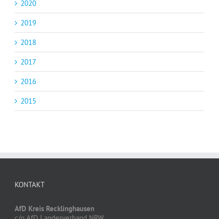
2020
2019
2018
2017
2016
2015
KONTAKT
AfD Kreis Recklinghausen
c/o AfD Landesverband NRW