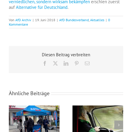
verniedlichen, sondern wirksam bekämpfen
erschien zuerst
auf
Alternative für Deutschland
.
Von
AfD Archiv
|
19. Juni 2018
|
AfD Bundesverband
,
Aktuelles
|
0
Kommentare
Diesen Beitrag verbreiten
Facebook
X
LinkedIn
Pinterest
E-
Mail
Ähnliche Beiträge
Wahlkampfendspurt im Kreis Recklinghausen
Blaue Umweltplakette für Diesel