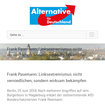
Zum
Inhalt
springen
Gehe zu ...
Frank Pasemann: Linksextremismus nicht
verniedlichen, sondern wirksam bekämpfen
Frank Pasemann: Linksextremismus nicht
verniedlichen, sondern wirksam bekämpfen
Berlin, 19. Juni 2018. Nach mehreren Angriffen auf sein
Bürgerbüro in Magdeburg erklärt der stellvertretende AfD-
Bundeschatzmeister Frank Pasemann: