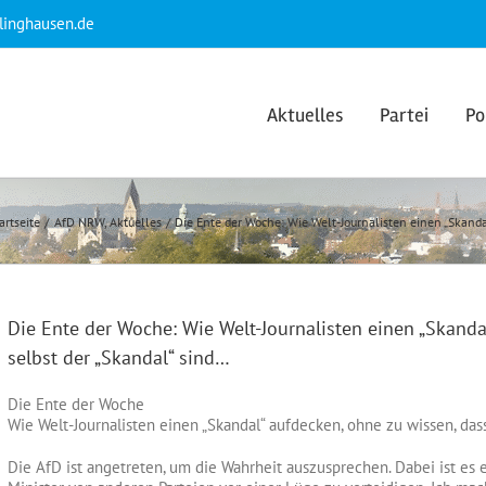
klinghausen.de
Aktuelles
Partei
Po
artseite
AfD NRW
Aktuelles
Die Ente der Woche: Wie Welt-Journalisten einen „Skandal
Die Ente der Woche: Wie Welt-Journalisten einen „Skanda
selbst der „Skandal“ sind…
Die Ente der Woche
Wie Welt-Journalisten einen „Skandal“ aufdecken, ohne zu wissen, dass
Die AfD ist angetreten, um die Wahrheit auszusprechen. Dabei ist es e