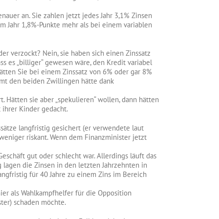
enauer an. Sie zahlen jetzt jedes Jahr 3,1% Zinsen
sem Jahr 1,8%-Punkte mehr als bei einem variablen
der verzockt? Nein, sie haben sich einen Zinssatz
ss es „billiger“ gewesen wäre, den Kredit variabel
 hätten Sie bei einem Zinssatz von 6% oder gar 8%
mt den beiden Zwillingen hätte dank
 Hätten sie aber „spekulieren“ wollen, dann hätten
 ihrer Kinder gedacht.
sätze langfristig gesichert (er verwendete laut
 weniger riskant. Wenn dem Finanzminister jetzt
schäft gut oder schlecht war. Allerdings läuft das
g lagen die Zinsen in den letzten Jahrzehnten in
ngfristig für 40 Jahre zu einem Zins im Bereich
hier als Wahlkampfhelfer für die Opposition
ster) schaden möchte.