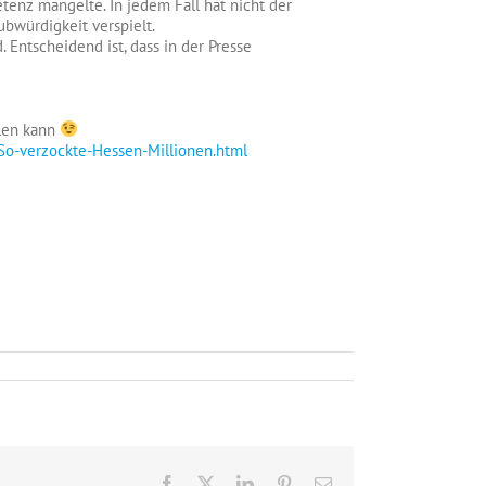
etenz mangelte. In jedem Fall hat nicht der
ubwürdigkeit verspielt.
. Entscheidend ist, dass in der Presse
hlen kann
So-verzockte-Hessen-Millionen.html
Facebook
X
LinkedIn
Pinterest
E-