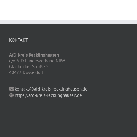
KONTAKT
AfD Kreis Recklinghausen
c/o AfD Landesverband NRW
Gladbecker Straße 5
40472 Düsseldorf
kontakt@afd-kreis-recklinghausen.de
https://afd-kreis-recklinghausen.de