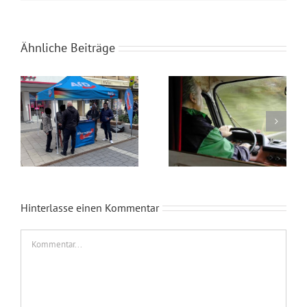
Ähnliche Beiträge
Wahlkampfendspurt im Kreis Recklinghausen
Blaue Umweltplakette für Diesel
Hinterlasse einen Kommentar
Kommentar