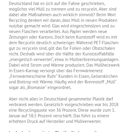
Deutschland hat es sich auf die Fahne geschrieben,
möglichst viel Müll zu trennen und zu recyceln. Aber sind
dabei alle Maßnahmen auch wirklich sinnvoll? Beim Wort
Recycling denken wir daran, dass Müll in neuen Produkten
nutzbar gemacht wird: Glas wird eingeschmolzen und zu
neuen Flaschen verarbeitet. Aus Papier werden neue
Zeitungen oder Kartons. Doch beim Kunststoff wird es mit
dem Recyceln deutlich schwieriger. Während PET-Flaschen
gut zu recyceln sind, gilt das für Folien oder Obstschalen
nicht. Deshalb wird über die Hälfte der Kunststoffabfälle
„energetisch verwertet“, etwa in Müllverbrennungsanlagen.
Dabei wird Strom und Wärme produziert. Das Müllheizwerk
in Essen-Karnap versorgt über das Fernwärmenetz
„Fernwärmeschiene Ruhr“ Kunden in Essen, Gelsenkirchen
und Bottrop mit Wärme. Häufig wird der Brennstoff „Müll“
sogar als „Biomasse“ eingeordnet.
Aber nicht alles in Deutschland gesammelte Plastik darf
verbrannt werden. Gesetzlich vorgeschrieben war bis 2018
eine Recyclingquote von 36 Prozent. Diese wurde zum 1.
Januar auf 58,5 Prozent verschärft. Das führt zu einem
erhöhten Druck auf Hersteller und Müllverwerter.