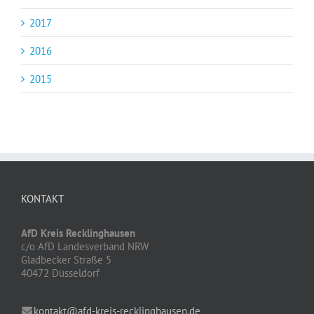
2017
2016
2015
KONTAKT
AfD Kreis Recklinghausen
c/o AfD Landesverband NRW
Gladbecker Straße 5
40472 Düsseldorf
kontakt@afd-kreis-recklinghausen.de