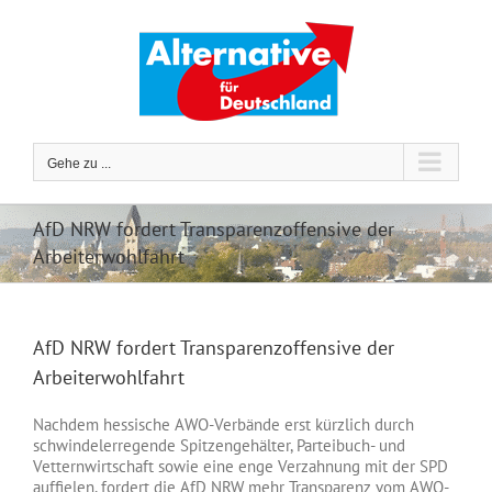
Zum
Inhalt
springen
Gehe zu ...
AfD NRW fordert Transparenzoffensive der
Arbeiterwohlfahrt
AfD NRW fordert Transparenzoffensive der
Arbeiterwohlfahrt
Nachdem hessische AWO-Verbände erst kürzlich durch
schwindelerregende Spitzengehälter, Parteibuch- und
Vetternwirtschaft sowie eine enge Verzahnung mit der SPD
auffielen, fordert die AfD NRW mehr Transparenz vom AWO-