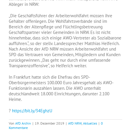
Ableger in NRW:
„Die Geschäftsführer der Arbeiterwohlfahrt müssen ihre
Gehälter offenlegen. Die Wohlfahrtsverbände sind im
Bereich der Altenpflege und Flüchtlingsbetreuung
Geschäftspartner vieler Gemeinden in NRW. Es ist nicht
hinnehmbar, dass sich einige AWO-Vertreter als Sozialbarone
aufführen.“, so der stellv. Landessprecher Matthias Helferich.
Nach Ansicht der AfD NRW müssen Arbeiterwohlfahrt und
SPD das Vertrauen von Gemeinden, Mitgliedern und Kunden
zurückgewinnen. „Das geht nur durch eine umfassende
Transparenzoffensive“, so Helferich weiter.
In Frankfurt hatte sich die Ehefrau des SPD-
Oberbürgermeisters 100.000 Euro Jahresgehalt als AWO-
Funktionärin auszahlen lassen. Die AWO unterhält
deutschlandweit 18.000 Einrichtungen, darunter 2.100
Heime.
?
https://bit.ly/34EghzU
Von
AfD Archiv
|
19. Dezember 2019
|
AfD NRW
,
Aktuelles
|
0
Kommentare