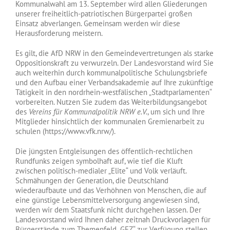
Kommunalwahl am 13. September wird allen Gliederungen
unserer freiheitlich-patriotischen Bürgerpartei großen
Einsatz abverlangen. Gemeinsam werden wir diese
Herausforderung meistern.
Es gilt, die AfD NRW in den Gemeindevertretungen als starke
Oppositionskraft zu verwurzeln. Der Landesvorstand wird Sie
auch weiterhin durch kommunalpolitische Schulungsbriefe
und den Aufbau einer Verbandsakademie auf Ihre zukünftige
Tätigkeit in den nordrhein-westfälischen „Stadtparlamenten“
vorbereiten. Nutzen Sie zudem das Weiterbildungsangebot
des
Vereins für Kommunalpolitik NRW e.V.
, um sich und Ihre
Mitglieder hinsichtlich der kommunalen Gremienarbeit zu
schulen (https://www.vfk.nrw/).
Die jüngsten Entgleisungen des öffentlich-rechtlichen
Rundfunks zeigen symbolhaft auf, wie tief die Kluft
zwischen politisch-medialer „Elite“ und Volk verläuft.
Schmähungen der Generation, die Deutschland
wiederaufbaute und das Verhöhnen von Menschen, die auf
eine günstige Lebensmittelversorgung angewiesen sind,
werden wir dem Staatsfunk nicht durchgehen lassen. Der
Landesvorstand wird Ihnen daher zeitnah Druckvorlagen für
Bürgerstände zum Themenfeld „GEZ“ zur Verfügung stellen.