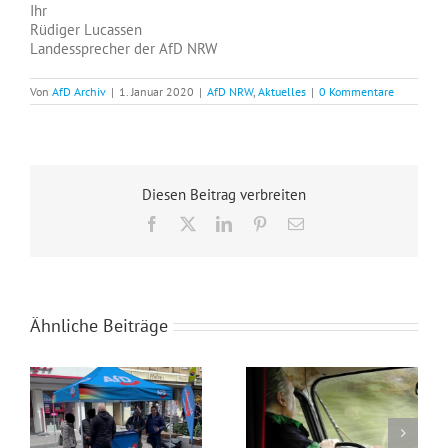
Ihr
Rüdiger Lucassen
Landessprecher der AfD NRW
Von
AfD Archiv
|
1. Januar 2020
|
AfD NRW
,
Aktuelles
|
0 Kommentare
Diesen Beitrag verbreiten
Facebook
X
LinkedIn
Pinterest
E-
Mail
Ähnliche Beiträge
Wahlkampfendspurt im Kreis Recklinghausen
Blaue Umweltplakette für Diesel