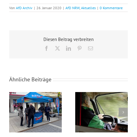
Von
AfD Archiv
|
26. Januar 2020
|
AfD NRW
,
Aktuelles
|
0 Kommentare
Diesen Beitrag verbreiten
Facebook
X
LinkedIn
Pinterest
E-
Mail
Ähnliche Beiträge
Wahlkampfendspurt im Kreis Recklinghausen
Blaue Umweltplakette für Diesel