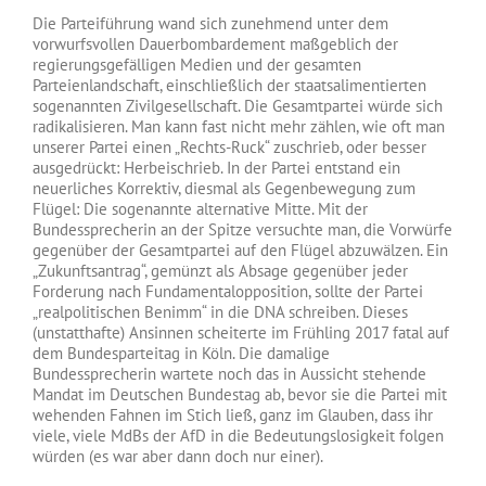
Die Parteiführung wand sich zunehmend unter dem
vorwurfsvollen Dauerbombardement maßgeblich der
regierungsgefälligen Medien und der gesamten
Parteienlandschaft, einschließlich der staatsalimentierten
sogenannten Zivilgesellschaft. Die Gesamtpartei würde sich
radikalisieren. Man kann fast nicht mehr zählen, wie oft man
unserer Partei einen „Rechts-Ruck“ zuschrieb, oder besser
ausgedrückt: Herbeischrieb. In der Partei entstand ein
neuerliches Korrektiv, diesmal als Gegenbewegung zum
Flügel: Die sogenannte alternative Mitte. Mit der
Bundessprecherin an der Spitze versuchte man, die Vorwürfe
gegenüber der Gesamtpartei auf den Flügel abzuwälzen. Ein
„Zukunftsantrag“, gemünzt als Absage gegenüber jeder
Forderung nach Fundamentalopposition, sollte der Partei
„realpolitischen Benimm“ in die DNA schreiben. Dieses
(unstatthafte) Ansinnen scheiterte im Frühling 2017 fatal auf
dem Bundesparteitag in Köln. Die damalige
Bundessprecherin wartete noch das in Aussicht stehende
Mandat im Deutschen Bundestag ab, bevor sie die Partei mit
wehenden Fahnen im Stich ließ, ganz im Glauben, dass ihr
viele, viele MdBs der AfD in die Bedeutungslosigkeit folgen
würden (es war aber dann doch nur einer).