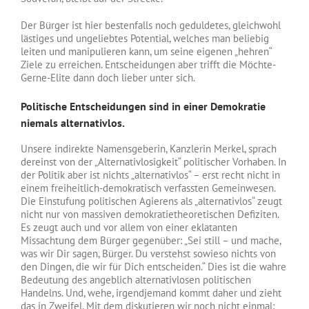
Der Bürger ist hier bestenfalls noch geduldetes, gleichwohl
lästiges und ungeliebtes Potential, welches man beliebig
leiten und manipulieren kann, um seine eigenen „hehren“
Ziele zu erreichen. Entscheidungen aber trifft die Möchte-
Gerne-Elite dann doch lieber unter sich.
Politische Entscheidungen sind in einer Demokratie
niemals alternativlos.
Unsere indirekte Namensgeberin, Kanzlerin Merkel, sprach
dereinst von der „Alternativlosigkeit“ politischer Vorhaben. In
der Politik aber ist nichts „alternativlos“ – erst recht nicht in
einem freiheitlich-demokratisch verfassten Gemeinwesen.
Die Einstufung politischen Agierens als „alternativlos“ zeugt
nicht nur von massiven demokratietheoretischen Defiziten.
Es zeugt auch und vor allem von einer eklatanten
Missachtung dem Bürger gegenüber: „Sei still – und mache,
was wir Dir sagen, Bürger. Du verstehst sowieso nichts von
den Dingen, die wir für Dich entscheiden.“ Dies ist die wahre
Bedeutung des angeblich alternativlosen politischen
Handelns. Und, wehe, irgendjemand kommt daher und zieht
das in Zweifel. Mit dem diskutieren wir noch nicht einmal;