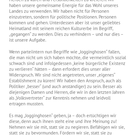
haben unsere gemeinsame Energie für das Wohl unseres
Landes zu verwenden. Wir haben nicht für Personen
einzutreten, sondern für politische Positionen. Personen
kommen und gehen. Unterdessen aber ist unser geliebtes
Heimatland mit seinem reichen Kulturerbe im Begriff,
„gegangen“ zu werden. Dies zu verhindern – und nur dies –
ist unsere Aufgabe.
Wenn parteiintern nun Begriffe wie „Jogginghosen“ fallen,
die man nicht um sich haben möchte, die vermeintlich sozial
schwach sind und infolgedessen „keine bürgerliche Existenz
zu verlieren“ hätten – dann erfordert dies unser aller
Widerspruch. Wir sind nicht angetreten, unser „eigenes“
Establishment zu küren! Wir haben den Anspruch, auch als
Politiker „besser“ (und auch anständiger) zu sein. Besser als
diejenigen Damen und Herren, die wir in den letzten Jahren
als „Volksvertreter“ zur Kenntnis nehmen und leidvoll
ertragen mussten.
Es mag „Jogginghosen“ geben, ja – doch ertüchtigen wir
diese, denn auch ihnen steht eine und ihre Meinung zu!
Nehmen wir sie mit, statt sie zu negieren. Befähigen wir sie,
statt sie zu bevormunden. Fördern wir sie, statt sie zu