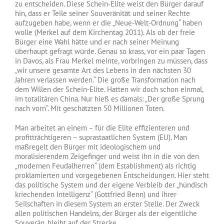
zu entscheiden. Diese Schein-Elite weist den Bürger darauf
hin, dass er Teile seiner Souveränität und seiner Rechte
aufzugeben habe, wenn er die „Neue-Welt-Ordnung“ haben
wolle (Merkel auf dem Kirchentag 2011). Als ob der freie
Bürger eine Wahl hätte und er nach seiner Meinung
überhaupt gefragt würde. Genau so krass, vor ein paar Tagen
in Davos, als Frau Merkel meinte, vorbringen zu müssen, dass
„wir unsere gesamte Art des Lebens in den nächsten 30
Jahren verlassen werden.“ Die große Transformation nach
dem Willen der Schein-Elite. Hatten wir doch schon einmal,
im totalitären China. Nur hieß es damals: „Der große Sprung
nach vorn“. Mit geschätzten 50 Millionen Toten.
Man arbeitet an einem – für die Elite effizienteren und
profitträchtigeren – suprastaatlichen System (EU). Man
maßregelt den Bürger mit ideologischem und
moralisierendem Zeigefinger und weist ihn in die von den
„modernen Feudalherren“ (dem Establishment) als richtig
proklamierten und vorgegebenen Entscheidungen. Hier steht
das politische System und der eigene Verbleib der „hündisch
kriechenden Intelligenz“ (Gottfried Benn) und ihrer
Seilschaften in diesem System an erster Stelle. Der Zweck
allen politischen Handelns, der Bürger als der eigentliche
Souverän, bleibt auf der Strecke.