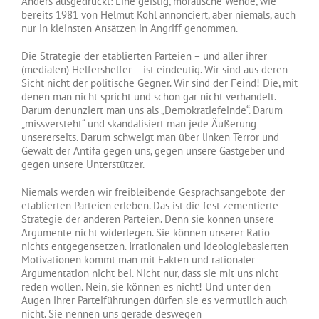
Anders ausgedrückt: Eine geistig, moralische Wende, wie
bereits 1981 von Helmut Kohl annonciert, aber niemals, auch
nur in kleinsten Ansätzen in Angriff genommen.
Die Strategie der etablierten Parteien – und aller ihrer
(medialen) Helfershelfer – ist eindeutig. Wir sind aus deren
Sicht nicht der politische Gegner. Wir sind der Feind! Die, mit
denen man nicht spricht und schon gar nicht verhandelt.
Darum denunziert man uns als „Demokratiefeinde“. Darum
„missversteht“ und skandalisiert man jede Äußerung
unsererseits. Darum schweigt man über linken Terror und
Gewalt der Antifa gegen uns, gegen unsere Gastgeber und
gegen unsere Unterstützer.
Niemals werden wir freibleibende Gesprächsangebote der
etablierten Parteien erleben. Das ist die fest zementierte
Strategie der anderen Parteien. Denn sie können unsere
Argumente nicht widerlegen. Sie können unserer Ratio
nichts entgegensetzen. Irrationalen und ideologiebasierten
Motivationen kommt man mit Fakten und rationaler
Argumentation nicht bei. Nicht nur, dass sie mit uns nicht
reden wollen. Nein, sie können es nicht! Und unter den
Augen ihrer Parteiführungen dürfen sie es vermutlich auch
nicht. Sie nennen uns gerade deswegen