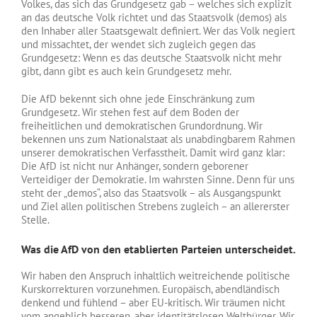
Volkes, das sich das Grundgesetz gab – welches sich explizit
an das deutsche Volk richtet und das Staatsvolk (demos) als
den Inhaber aller Staatsgewalt definiert. Wer das Volk negiert
und missachtet, der wendet sich zugleich gegen das
Grundgesetz: Wenn es das deutsche Staatsvolk nicht mehr
gibt, dann gibt es auch kein Grundgesetz mehr.
Die AfD bekennt sich ohne jede Einschränkung zum
Grundgesetz. Wir stehen fest auf dem Boden der
freiheitlichen und demokratischen Grundordnung. Wir
bekennen uns zum Nationalstaat als unabdingbarem Rahmen
unserer demokratischen Verfasstheit. Damit wird ganz klar:
Die AfD ist nicht nur Anhänger, sondern geborener
Verteidiger der Demokratie. Im wahrsten Sinne. Denn für uns
steht der „demos“, also das Staatsvolk – als Ausgangspunkt
und Ziel allen politischen Strebens zugleich – an allererster
Stelle.
Was die AfD von den etablierten Parteien unterscheidet.
Wir haben den Anspruch inhaltlich weitreichende politische
Kurskorrekturen vorzunehmen. Europäisch, abendländisch
denkend und fühlend – aber EU-kritisch. Wir träumen nicht
vom angeblich besseren, aber identitätslosen Weltbürger. Wir