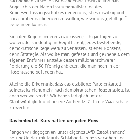
nachdenken zu wollen ist nachgerade irrwitzig und naiv.
Angesichts der klaren Instrumentalisierung des
Bundesverfassungsschutzes gegen uns, ist es irrwitzig und
naiv darüber nachdenken zu wollen, wie wir uns „gefälliger“
benehmen können.
Sich den Regeln anderer anzupassen, sich gar fügen zu
wollen, der eindeutig im Begriff steht, jedes bestehende,
demokratische Regelwerk zu verlassen, ist eher Nonsens,
denn Strategie. Als wollte man, gefesselt und geknebelt, dem
eigenen Entführer anstelle dessen millionenschwerer
Forderung die 50 Pfennig anbieten, die man noch in der
Hosentasche gefunden hat.
Alleine die Erkenntnis, dass das etablierte Parteienkartell
seinerseits nicht mehr nach demokratischen Regeln spielt, ist
doch wegweisend!? Wir haben lediglich unsere
Glaubwürdigkeit und unsere Authentizität in die Waagschale
zu werfen.
Das bedeutet: Kurs halten um jeden Preis.
Fangen wir dagegen an, unser eigenes „AfD-Establishment“ –
nett gekleidet, mit Muttis Schlabberlätzchen versehen und