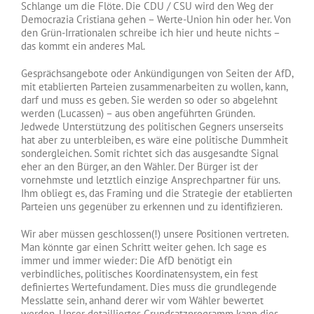
Schlange um die Flöte. Die CDU / CSU wird den Weg der
Democrazia Cristiana gehen – Werte-Union hin oder her. Von
den Grün-Irrationalen schreibe ich hier und heute nichts –
das kommt ein anderes Mal.
Gesprächsangebote oder Ankündigungen von Seiten der AfD,
mit etablierten Parteien zusammenarbeiten zu wollen, kann,
darf und muss es geben. Sie werden so oder so abgelehnt
werden (Lucassen) – aus oben angeführten Gründen.
Jedwede Unterstützung des politischen Gegners unserseits
hat aber zu unterbleiben, es wäre eine politische Dummheit
sondergleichen. Somit richtet sich das ausgesandte Signal
eher an den Bürger, an den Wähler. Der Bürger ist der
vornehmste und letztlich einzige Ansprechpartner für uns.
Ihm obliegt es, das Framing und die Strategie der etablierten
Parteien uns gegenüber zu erkennen und zu identifizieren.
Wir aber müssen geschlossen(!) unsere Positionen vertreten.
Man könnte gar einen Schritt weiter gehen. Ich sage es
immer und immer wieder: Die AfD benötigt ein
verbindliches, politisches Koordinatensystem, ein fest
definiertes Wertefundament. Dies muss die grundlegende
Messlatte sein, anhand derer wir vom Wähler bewertet
werden. Unser detailliertes Grundsatzprogramm kann dies