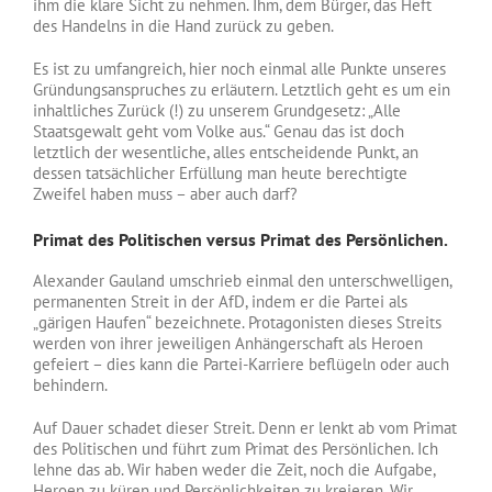
ihm die klare Sicht zu nehmen. Ihm, dem Bürger, das Heft
des Handelns in die Hand zurück zu geben.
Es ist zu umfangreich, hier noch einmal alle Punkte unseres
Gründungsanspruches zu erläutern. Letztlich geht es um ein
inhaltliches Zurück (!) zu unserem Grundgesetz: „Alle
Staatsgewalt geht vom Volke aus.“ Genau das ist doch
letztlich der wesentliche, alles entscheidende Punkt, an
dessen tatsächlicher Erfüllung man heute berechtigte
Zweifel haben muss – aber auch darf?
Primat des Politischen versus Primat des Persönlichen.
Alexander Gauland umschrieb einmal den unterschwelligen,
permanenten Streit in der AfD, indem er die Partei als
„gärigen Haufen“ bezeichnete. Protagonisten dieses Streits
werden von ihrer jeweiligen Anhängerschaft als Heroen
gefeiert – dies kann die Partei-Karriere beflügeln oder auch
behindern.
Auf Dauer schadet dieser Streit. Denn er lenkt ab vom Primat
des Politischen und führt zum Primat des Persönlichen. Ich
lehne das ab. Wir haben weder die Zeit, noch die Aufgabe,
Heroen zu küren und Persönlichkeiten zu kreieren. Wir