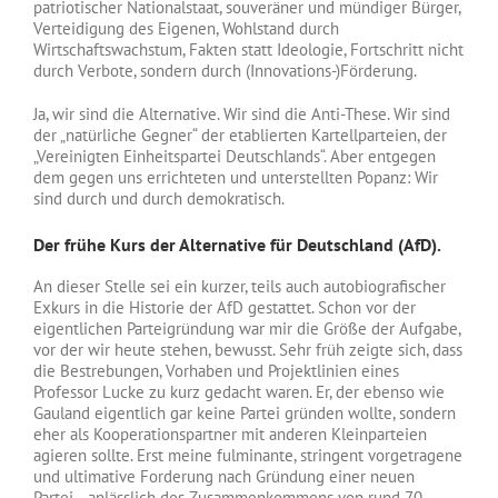
patriotischer Nationalstaat, souveräner und mündiger Bürger,
Verteidigung des Eigenen, Wohlstand durch
Wirtschaftswachstum, Fakten statt Ideologie, Fortschritt nicht
durch Verbote, sondern durch (Innovations-)Förderung.
Ja, wir sind die Alternative. Wir sind die Anti-These. Wir sind
der „natürliche Gegner“ der etablierten Kartellparteien, der
„Vereinigten Einheitspartei Deutschlands“. Aber entgegen
dem gegen uns errichteten und unterstellten Popanz: Wir
sind durch und durch demokratisch.
Der frühe Kurs der Alternative für Deutschland (AfD).
An dieser Stelle sei ein kurzer, teils auch autobiografischer
Exkurs in die Historie der AfD gestattet. Schon vor der
eigentlichen Parteigründung war mir die Größe der Aufgabe,
vor der wir heute stehen, bewusst. Sehr früh zeigte sich, dass
die Bestrebungen, Vorhaben und Projektlinien eines
Professor Lucke zu kurz gedacht waren. Er, der ebenso wie
Gauland eigentlich gar keine Partei gründen wollte, sondern
eher als Kooperationspartner mit anderen Kleinparteien
agieren sollte. Erst meine fulminante, stringent vorgetragene
und ultimative Forderung nach Gründung einer neuen
Partei– anlässlich des Zusammenkommens von rund 70