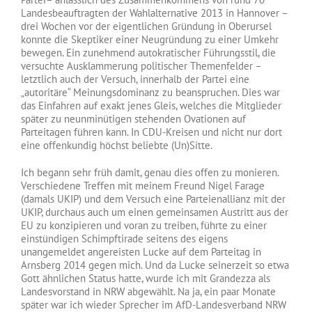
Landesbeauftragten der Wahlalternative 2013 in Hannover –
drei Wochen vor der eigentlichen Gründung in Oberursel
konnte die Skeptiker einer Neugründung zu einer Umkehr
bewegen. Ein zunehmend autokratischer Führungsstil, die
versuchte Ausklammerung politischer Themenfelder –
letztlich auch der Versuch, innerhalb der Partei eine
„autoritäre“ Meinungsdominanz zu beanspruchen. Dies war
das Einfahren auf exakt jenes Gleis, welches die Mitglieder
später zu neunminütigen stehenden Ovationen auf
Parteitagen führen kann. In CDU-Kreisen und nicht nur dort
eine offenkundig höchst beliebte (Un)Sitte.
Ich begann sehr früh damit, genau dies offen zu monieren.
Verschiedene Treffen mit meinem Freund Nigel Farage
(damals UKIP) und dem Versuch eine Parteienallianz mit der
UKIP, durchaus auch um einen gemeinsamen Austritt aus der
EU zu konzipieren und voran zu treiben, führte zu einer
einstündigen Schimpftirade seitens des eigens
unangemeldet angereisten Lucke auf dem Parteitag in
Arnsberg 2014 gegen mich. Und da Lucke seinerzeit so etwa
Gott ähnlichen Status hatte, wurde ich mit Grandezza als
Landesvorstand in NRW abgewählt. Na ja, ein paar Monate
später war ich wieder Sprecher im AfD-Landesverband NRW