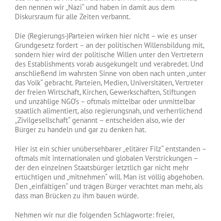
den nennen wir „Nazi“ und haben in damit aus dem
Diskursraum für alle Zeiten verbannt.
Die (Regierungs-)Parteien wirken hier nicht – wie es unser
Grundgesetz fordert – an der politischen Willensbildung mit,
sondern hier wird der politische Willen unter den Vertretern
des Establishments vorab ausgekungelt und verabredet. Und
anschließend im wahrsten Sinne von oben nach unten „unter
das Volk“ gebracht. Parteien, Medien, Universitäten, Vertreter
der freien Wirtschaft, Kirchen, Gewerkschaften, Stiftungen
und unzählige NGO‘s – oftmals mittelbar oder unmittelbar
staatlich alimentiert, also regierungsnah, und verherrlichend
„Zivilgesellschaft“ genannt – entscheiden also, wie der
Bürger zu handeln und gar zu denken hat.
Hier ist ein schier unübersehbarer „elitärer Filz“ entstanden –
oftmals mit internationalen und globalen Verstrickungen –
der den einzelnen Staatsbürger letztlich gar nicht mehr
ertüchtigen und „mitnehmen“ will. Man ist völlig abgehoben.
Den „einfältigen“ und trägen Bürger verachtet man mehr, als
dass man Brücken zu ihm bauen würde.
Nehmen wir nur die folgenden Schlagworte: freier,