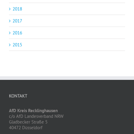
2018
2017
2016
2015
KONTAKT
AfD Kreis Recklinghausen
c/o AfD Landesverband NRW
Gladbecker Straße 5
40472 Düsseldorf