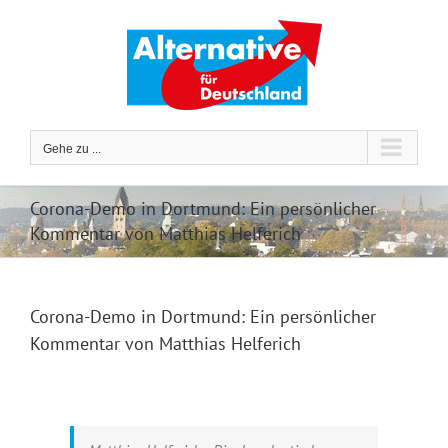
Zum
Inhalt
springen
Gehe zu ...
Corona-Demo in Dortmund: Ein persönlicher
Kommentar von Matthias Helferich
Corona-Demo in Dortmund: Ein persönlicher
Kommentar von Matthias Helferich