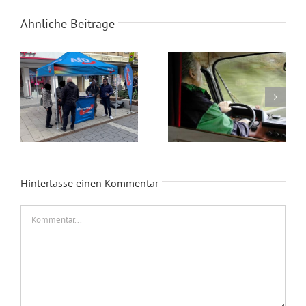
Ähnliche Beiträge
Wahlkampfendspurt im Kreis Recklinghausen
Blaue Umweltplakette für Diesel
Hinterlasse einen Kommentar
Kommentar