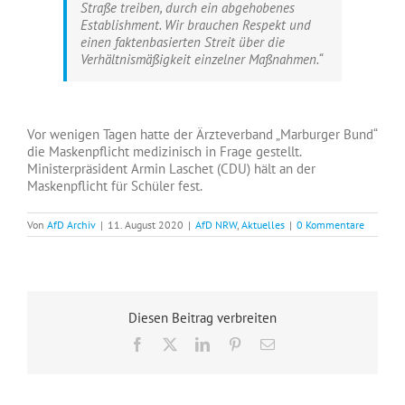
Straße treiben, durch ein abgehobenes
Establishment. Wir brauchen Respekt und
einen faktenbasierten Streit über die
Verhältnismäßigkeit einzelner Maßnahmen.“
Vor wenigen Tagen hatte der Ärzteverband „Marburger Bund“
die Maskenpflicht medizinisch in Frage gestellt.
Ministerpräsident Armin Laschet (CDU) hält an der
Maskenpflicht für Schüler fest.
Von
AfD Archiv
|
11. August 2020
|
AfD NRW
,
Aktuelles
|
0 Kommentare
Diesen Beitrag verbreiten
Facebook
X
LinkedIn
Pinterest
E-
Mail