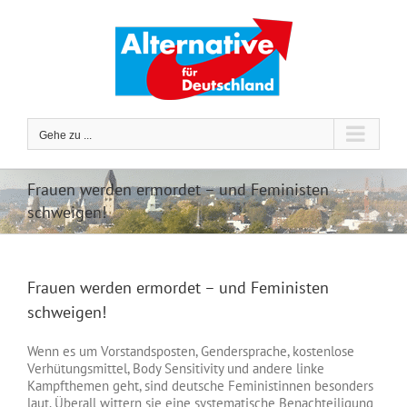
Zum
Inhalt
springen
Gehe zu ...
Frauen werden ermordet – und Feministen
schweigen!
Frauen werden ermordet – und Feministen
schweigen!
Wenn es um Vorstandsposten, Gendersprache, kostenlose
Verhütungsmittel, Body Sensitivity und andere linke
Kampfthemen geht, sind deutsche Feministinnen besonders
laut. Überall wittern sie eine systematische Benachteiligung