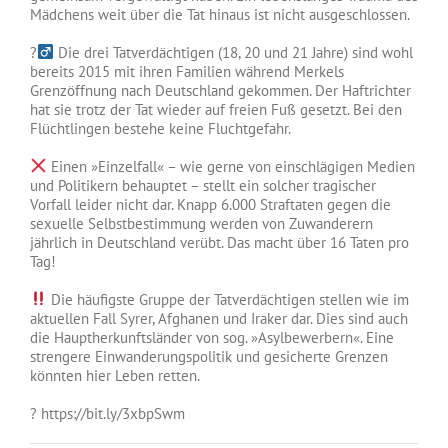
Mädchens weit über die Tat hinaus ist nicht ausgeschlossen.
?‍
Die drei Tatverdächtigen (18, 20 und 21 Jahre) sind wohl
bereits 2015 mit ihren Familien während Merkels
Grenzöffnung nach Deutschland gekommen. Der Haftrichter
hat sie trotz der Tat wieder auf freien Fuß gesetzt. Bei den
Flüchtlingen bestehe keine Fluchtgefahr.
Einen »Einzelfall« – wie gerne von einschlägigen Medien
und Politikern behauptet – stellt ein solcher tragischer
Vorfall leider nicht dar. Knapp 6.000 Straftaten gegen die
sexuelle Selbstbestimmung werden von Zuwanderern
jährlich in Deutschland verübt. Das macht über 16 Taten pro
Tag!
Die häufigste Gruppe der Tatverdächtigen stellen wie im
aktuellen Fall Syrer, Afghanen und Iraker dar. Dies sind auch
die Hauptherkunftsländer von sog. »Asylbewerbern«. Eine
strengere Einwanderungspolitik und gesicherte Grenzen
könnten hier Leben retten.
?
https://bit.ly/3xbpSwm