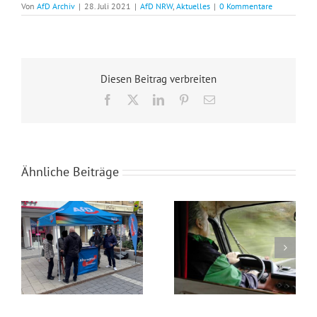
Von
AfD Archiv
|
28. Juli 2021
|
AfD NRW
,
Aktuelles
|
0 Kommentare
Diesen Beitrag verbreiten
Facebook
X
LinkedIn
Pinterest
E-
Mail
Ähnliche Beiträge
Wahlkampfendspurt im Kreis Recklinghausen
Blaue Umweltplakette für Diesel