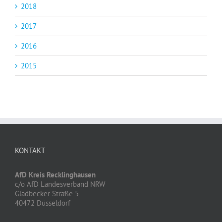
2018
2017
2016
2015
KONTAKT
AfD Kreis Recklinghausen
c/o AfD Landesverband NRW
Gladbecker Straße 5
40472 Düsseldorf