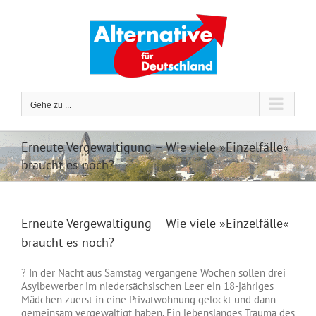
Zum
Inhalt
springen
Gehe zu ...
Erneute Vergewaltigung – Wie viele »Einzelfälle«
braucht es noch?
Erneute Vergewaltigung – Wie viele »Einzelfälle«
braucht es noch?
?
In der Nacht aus Samstag vergangene Wochen sollen drei
Asylbewerber im niedersächsischen Leer ein 18-jähriges
Mädchen zuerst in eine Privatwohnung gelockt und dann
gemeinsam vergewaltigt haben. Ein lebenslanges Trauma des