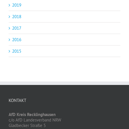
2019
2018
2017
2016
2015
KONTAKT
AfD Kreis Recklinghausen
c/o AfD Landesverband NRW
Gladbecker Straße 5