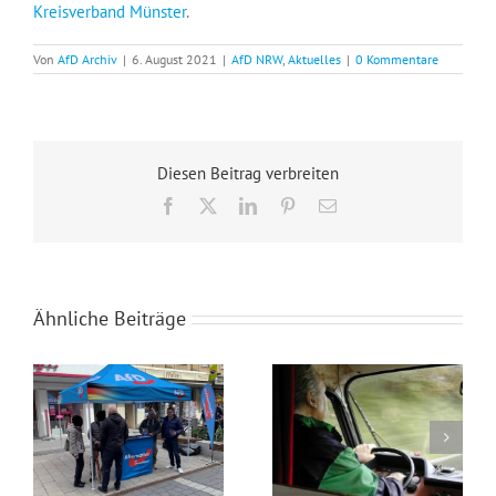
Kreisverband Münster
.
Von
AfD Archiv
|
6. August 2021
|
AfD NRW
,
Aktuelles
|
0 Kommentare
Diesen Beitrag verbreiten
Facebook
X
LinkedIn
Pinterest
E-
Mail
Ähnliche Beiträge
Wahlkampfendspurt im Kreis Recklinghausen
Blaue Umweltplakette für Diesel