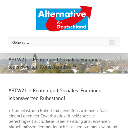
Zum
Inhalt
springen
Gehe zu ...
#BTW21 – Renten und Soziales: Für einen
lebenswerten Ruhestand!
#BTW21 – Renten und Soziales: Für einen
lebenswerten Ruhestand!
? Normal ist, den Ruhestand genießen zu können. Nach
einem Leben der Erwerbstätigkeit heißt soziale
Gerechtigkeit auch, diese Lebensleistung anzuerkennen.
Aktuell müssen Rentner jedoch Flaschen sammeln, während