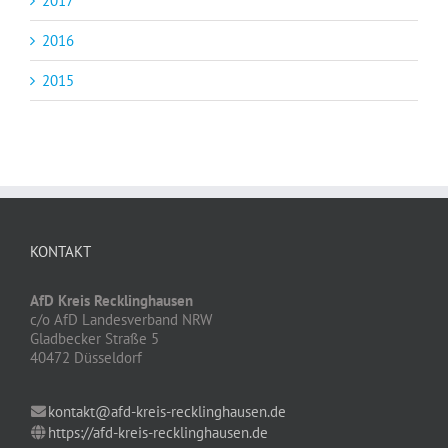
2017
2016
2015
KONTAKT
AfD Kreis Recklinghausen
c/o AfD Landesverband NRW
Gladbecker Straße 5
40472 Düsseldorf
kontakt@afd-kreis-recklinghausen.de
https://afd-kreis-recklinghausen.de