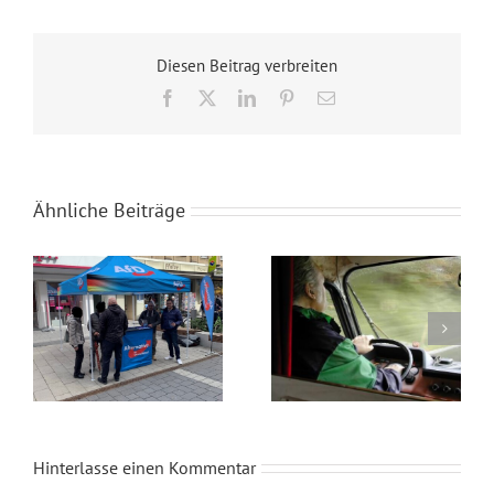
Diesen Beitrag verbreiten
Facebook
X
LinkedIn
Pinterest
E-
Mail
Ähnliche Beiträge
Wahlkampfendspurt im Kreis Recklinghausen
Blaue Umweltplakette für Diesel
Hinterlasse einen Kommentar