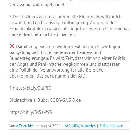
verfassungswidrig gehandelt.
? Den Inzidenzwert erachteten die Richter als willkürlich
gewählt und nicht aussagekräftig genug. Aufgrund der
Erheblichkeit der Grundrechtseingriffe sei es nicht vereinbar,
ganze Branchen dicht zu machen.
Damit zeigt sich ein weiterer Fall der rechtswidrigen
Gängelung der Bürger seitens der Landes- und
Bundesregierungen. Es wird Zeit, dass wir
von einer Politik
der Angst und Panikmache wegkommen und stattdessen
eine Politik der Verantwortung für alle Bereiche
übernehmen. Das geht nur mit der AfD.
? https://bit.ly/3ltJPfD
Bildnachweis: Bubo, CC BY-SA 3.0 de
https://bit.ly/3s5evW9
Von
AfD Archiv
|
4. August 2021
|
AfD NRW
,
Aktuelles
|
0 Kommentare