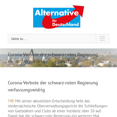
Zum
Inhalt
springen
Gehe zu ...
Corona-Verbote der schwarz-roten Regierung
verfassungswidrig
Corona-Verbote der schwarz-roten Regierung
verfassungswidrig
?‍
Mit seiner aktuellsten Entscheidung hebt das
niedersächsische Oberverwaltungsgericht die Schließungen
von Gaststätten und Clubs ab einer Inzidenz über 10 auf.
Damit hat die schwarz-rote Regierung ein weiteres Mal