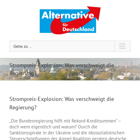
Zum
Inhalt
springen
Gehe zu ...
Strompreis-Explosion: Was verschweigt die
Regierung?
Strompreis-Explosion: Was verschweigt die
Regierung?
„Die Bundesregierung hilft mit Rekord-Kreditsummen“ –
doch wem eigentlich und warum? Durch die
Sanktionsspirale in der Ukraine und die ökosozialistischen
Steuerschröpfungen der Ampel-Koalition geraten deutsche