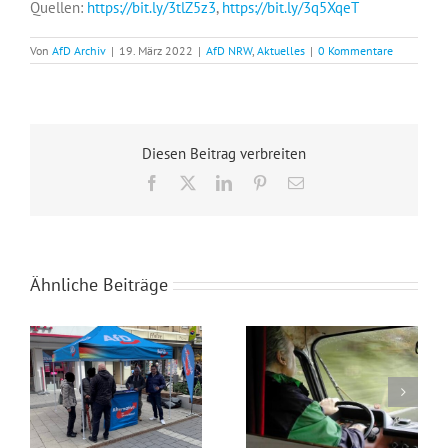
Quellen:
https://bit.ly/3tlZ5z3
,
https://bit.ly/3q5XqeT
Von
AfD Archiv
|
19. März 2022
|
AfD NRW
,
Aktuelles
|
0 Kommentare
Diesen Beitrag verbreiten
Facebook
X
LinkedIn
Pinterest
E-
Mail
Ähnliche Beiträge
Wahlkampfendspurt im Kreis Recklinghausen
Blaue Umweltplakette für Diesel