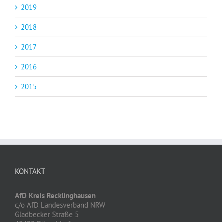
2019
2018
2017
2016
2015
KONTAKT
AfD Kreis Recklinghausen
c/o AfD Landesverband NRW
Gladbecker Straße 5