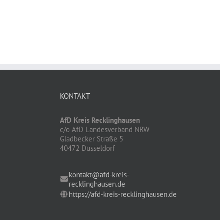
KONTAKT
AfD Kreis Recklinghausen
c/o AfD Landesverband NRW
Gladbecker Straße 5
40472 Düsseldorf
kontakt@afd-kreis-
recklinghausen.de
https://afd-kreis-recklinghausen.de