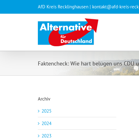
Zum
AfD Kreis Recklinghausen | kontakt@afd-kreis-rec
Inhalt
springen
Faktencheck: Wie hart belügen uns CDU 
Archiv
2025
2024
2023