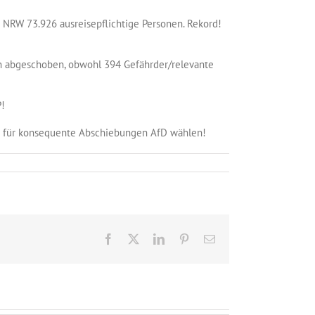
 NRW 73.926 ausreisepflichtige Personen. Rekord!
n abgeschoben, obwohl 394 Gefährder/relevante
P!
i für konsequente Abschiebungen AfD wählen!
Facebook
X
LinkedIn
Pinterest
E-
Mail