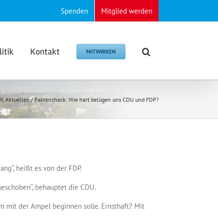
Spenden
Mitglied werden
litik
Kontakt
MITWIRKEN
W
Aktuelles
Faktencheck: Wie hart belügen uns CDU und FDP?
ng“, heißt es von der FDP.
geschoben“, behauptet die CDU.
m mit der Ampel beginnen solle. Ernsthaft? Mit