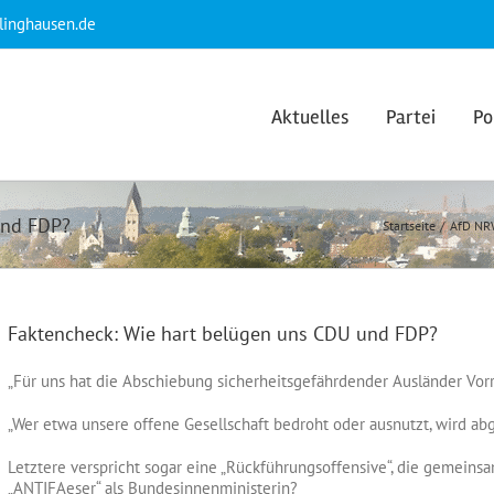
klinghausen.de
Aktuelles
Partei
Po
und FDP?
Startseite
AfD NR
Faktencheck: Wie hart belügen uns CDU und FDP?
„Für uns hat die Abschiebung sicherheitsgefährdender Ausländer Vorra
„Wer etwa unsere offene Gesellschaft bedroht oder ausnutzt, wird ab
Letztere verspricht sogar eine „Rückführungsoffensive“, die gemeinsa
„ANTIFAeser“ als Bundesinnenministerin?