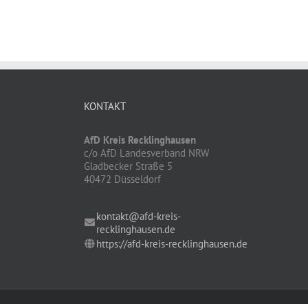
KONTAKT
AfD Kreis Recklinghausen
c/o AfD Landesverband NRW
Gladbecker Straße 5
40472 Düsseldorf
kontakt@afd-kreis-
recklinghausen.de
https://afd-kreis-recklinghausen.de