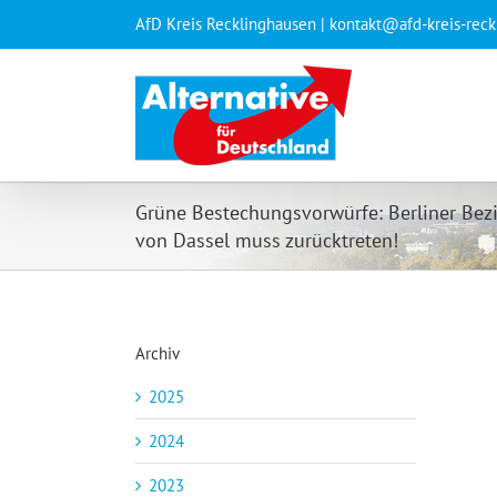
Zum
AfD Kreis Recklinghausen | kontakt@afd-kreis-rec
Inhalt
springen
Grüne Bestechungsvorwürfe: Berliner Bez
von Dassel muss zurücktreten!
Archiv
2025
2024
2023