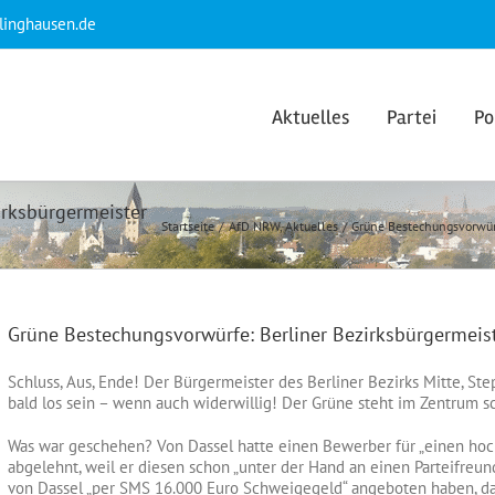
klinghausen.de
Aktuelles
Partei
Po
irksbürgermeister
Startseite
AfD NRW
Aktuelles
Grüne Bestechungsvorwürf
Grüne Bestechungsvorwürfe: Berliner Bezirksbürgermeist
Schluss, Aus, Ende! Der Bürgermeister des Berliner Bezirks Mitte, Ste
bald los sein – wenn auch widerwillig! Der Grüne steht im Zentrum s
Was war geschehen? Von Dassel hatte einen Bewerber für „einen hoc
abgelehnt, weil er diesen schon „unter der Hand an einen Parteifreu
von Dassel „per SMS 16.000 Euro Schweigegeld“ angeboten haben, da