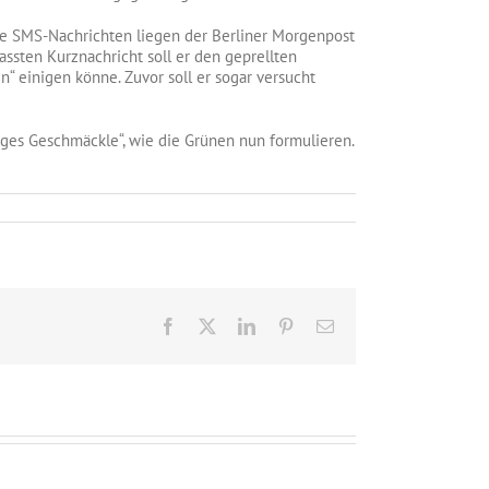
Die SMS-Nachrichten liegen der Berliner Morgenpost
fassten Kurznachricht soll er den geprellten
n“ einigen könne. Zuvor soll er sogar versucht
niges Geschmäckle“, wie die Grünen nun formulieren.
Facebook
X
LinkedIn
Pinterest
E-
Mail