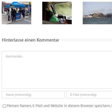
Wahlkampfendspurt im Kreis Recklinghausen
Blaue Umweltplakette für Diesel
Alcatraz im Münsterland
Hinterlasse einen Kommentar
Kommentar
Meinen Namen, E-Mail und Website in diesem Browser speichern, 