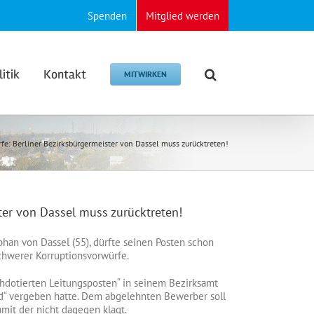
Spenden
Mitglied werden
litik
Kontakt
MITWIRKEN
e: Berliner Bezirksbürgermeister von Dassel muss zurücktreten!
er von Dassel muss zurücktreten!
phan von Dassel (55), dürfte seinen Posten schon
chwerer Korruptionsvorwürfe.
hdotierten Leitungsposten“ in seinem Bezirksamt
nd“ vergeben hatte. Dem abgelehnten Bewerber soll
mit der nicht dagegen klagt.