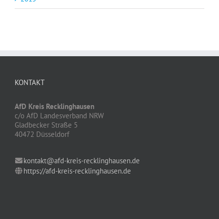
KONTAKT
AfD Kreis Recklinghausen
c/o AfD Landesverband NRW
Gladbecker Straße 5
40472 Düsseldorf
kontakt@afd-kreis-recklinghausen.de
https://afd-kreis-recklinghausen.de