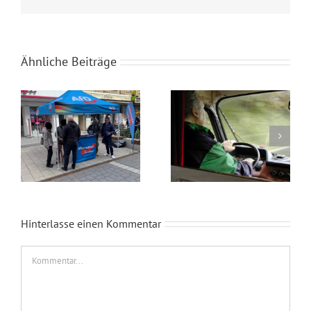
Mail
Ähnliche Beiträge
Wahlkampfendspurt im Kreis Recklinghausen
Blaue Umweltplakette für Diesel
Hinterlasse einen Kommentar
Kommentar