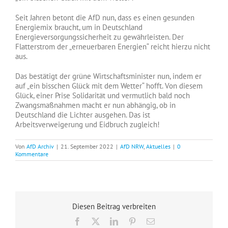
Seit Jahren betont die AfD nun, dass es einen gesunden
Energiemix braucht, um in Deutschland
Energieversorgungssicherheit zu gewährleisten. Der
Flatterstrom der „erneuerbaren Energien“ reicht hierzu nicht
aus.
Das bestätigt der grüne Wirtschaftsminister nun, indem er
auf „ein bisschen Glück mit dem Wetter“ hofft. Von diesem
Glück, einer Prise Solidarität und vermutlich bald noch
Zwangsmaßnahmen macht er nun abhängig, ob in
Deutschland die Lichter ausgehen. Das ist
Arbeitsverweigerung und Eidbruch zugleich!
Von
AfD Archiv
|
21. September 2022
|
AfD NRW
,
Aktuelles
|
0
Kommentare
Diesen Beitrag verbreiten
Facebook
X
LinkedIn
Pinterest
E-