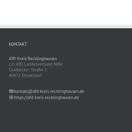
KONTAKT
AfD Kreis Recklinghausen
c/o AfD Landesverband NRW
Gladbecker Straße 5
40472 Düsseldorf
kontakt@afd-kreis-recklinghausen.de
https://afd-kreis-recklinghausen.de