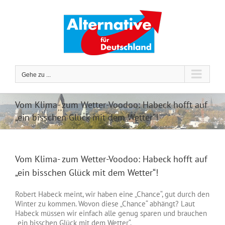
Zum
Inhalt
springen
Gehe zu ...
Vom Klima- zum Wetter-Voodoo: Habeck hofft auf
„ein bisschen Glück mit dem Wetter“!
Vom Klima- zum Wetter-Voodoo: Habeck hofft auf
„ein bisschen Glück mit dem Wetter“!
Robert Habeck meint, wir haben eine „Chance“, gut durch den
Winter zu kommen. Wovon diese „Chance“ abhängt? Laut
Habeck müssen wir einfach alle genug sparen und brauchen
„ein bisschen Glück mit dem Wetter“.