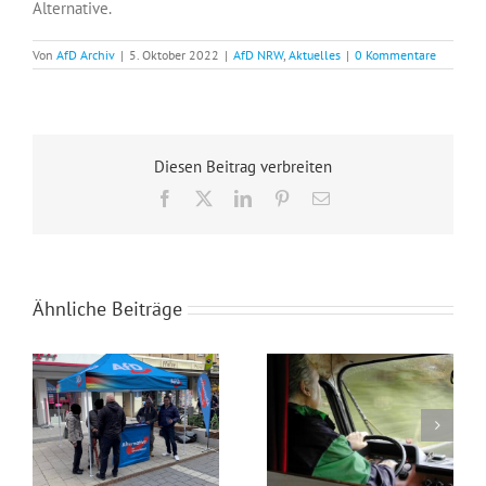
Alternative.
Von
AfD Archiv
|
5. Oktober 2022
|
AfD NRW
,
Aktuelles
|
0 Kommentare
Diesen Beitrag verbreiten
Facebook
X
LinkedIn
Pinterest
E-
Mail
Ähnliche Beiträge
Wahlkampfendspurt im Kreis Recklinghausen
Blaue Umweltplakette für Diesel