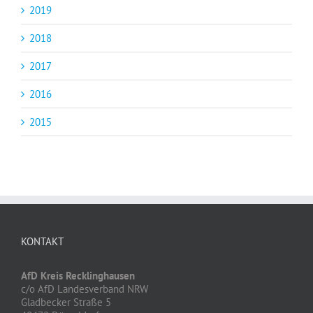
2019
2018
2017
2016
2015
KONTAKT
AfD Kreis Recklinghausen
c/o AfD Landesverband NRW
Gladbecker Straße 5