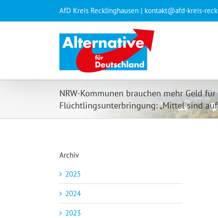
Zum
AfD Kreis Recklinghausen | kontakt@afd-kreis-rec
Inhalt
springen
NRW-Kommunen brauchen mehr Geld für
Flüchtlingsunterbringung: „Mittel sind au
Archiv
2025
2024
2023