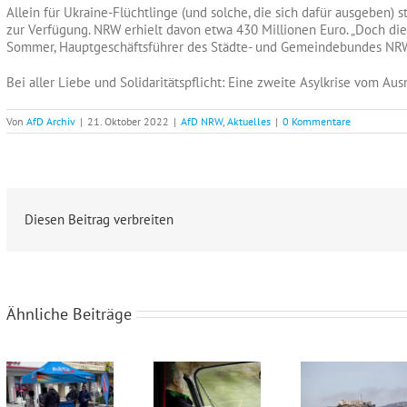
Allein für Ukraine-Flüchtlinge (und solche, die sich dafür ausgeben) s
zur Verfügung. NRW erhielt davon etwa 430 Millionen Euro. „Doch diese
Sommer, Hauptgeschäftsführer des Städte- und Gemeindebundes NRW 
Bei aller Liebe und Solidaritätspflicht: Eine zweite Asylkrise vom A
Von
AfD Archiv
|
21. Oktober 2022
|
AfD NRW
,
Aktuelles
|
0 Kommentare
Diesen Beitrag verbreiten
Ähnliche Beiträge
Wahlkampfendspurt im Kreis Recklinghausen
Blaue Umweltplakette für Diesel
Alcatraz im Münsterland