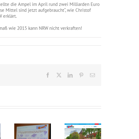
tellte die Ampel im April rund zwei Milliarden Euro
 Mittel sind jetzt aufgebraucht“, wie Christof
erklärt.
usmaß wie 2015 kann NRW nicht verkraften!
Facebook
X
LinkedIn
Pinterest
E-
Mail
12. Landesparteitag AfD NRW
Neue Homepage online
Wahlkampfendspurt im Krei