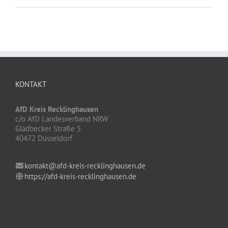
KONTAKT
AfD Kreis Recklinghausen
c/o AfD Landesverband NRW
Gladbecker Straße 5
40472 Düsseldorf
kontakt@afd-kreis-recklinghausen.de
https://afd-kreis-recklinghausen.de