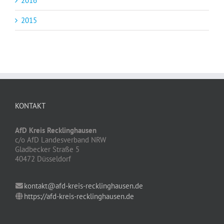
2016
2015
KONTAKT
AfD Kreis Recklinghausen
c/o AfD Landesverband NRW
Gladbecker Straße 5
40472 Düsseldorf
kontakt@afd-kreis-recklinghausen.de
https://afd-kreis-recklinghausen.de