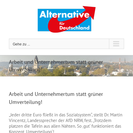
Zum
Inhalt
springen
Gehe zu ...
Arbeit und Unternehmertum statt grüner
Umverteilung!
Arbeit und Unternehmertum statt grüner
Umverteilung!
„Jeder dritte Euro fließt in das Sozialsystem“, stellt Dr. Martin
Vincentz, Landessprecher der AfD NRW, fest. „Trotzdem
platzen die Tafeln aus allen Nähten. So ‚gut‘ funktioniert das
Konzept ‚Umverteilung‘!