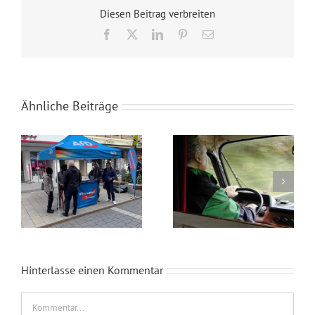
Diesen Beitrag verbreiten
Facebook
X
LinkedIn
Pinterest
E-
Mail
Ähnliche Beiträge
Wahlkampfendspurt im Kreis Recklinghausen
Blaue Umweltplakette für Diesel
Hinterlasse einen Kommentar
Kommentar