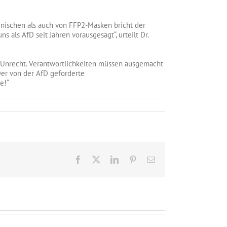
inischen als auch von FFP2-Masken bricht der
als AfD seit Jahren vorausgesagt“, urteilt Dr.
 Unrecht. Verantwortlichkeiten müssen ausgemacht
er von der AfD geforderte
e!“
Facebook
X
LinkedIn
Pinterest
E-
Mail