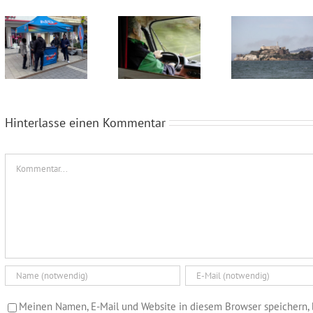
Wahlkampfendspurt im Kreis Recklinghausen
Blaue Umweltplakette für Diesel
Alcatraz im Münsterland
Hinterlasse einen Kommentar
Kommentar
Meinen Namen, E-Mail und Website in diesem Browser speichern, 