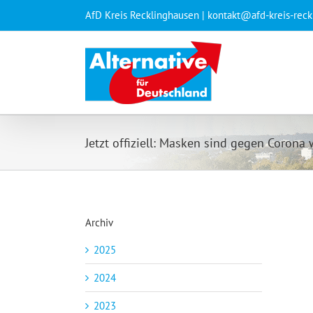
Zum
AfD Kreis Recklinghausen | kontakt@afd-kreis-rec
Inhalt
springen
Jetzt offiziell: Masken sind gegen Corona 
Archiv
2025
2024
2023