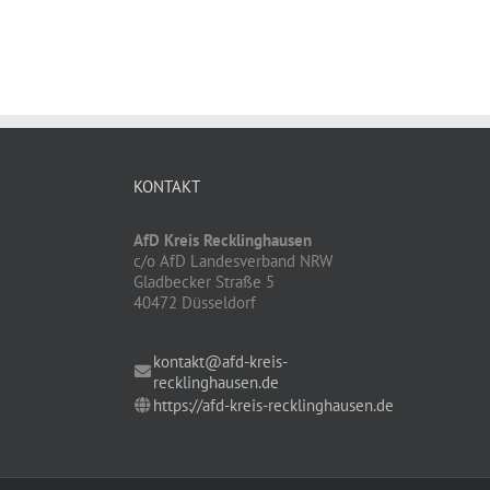
KONTAKT
AfD Kreis Recklinghausen
c/o AfD Landesverband NRW
Gladbecker Straße 5
40472 Düsseldorf
kontakt@afd-kreis-
recklinghausen.de
https://afd-kreis-recklinghausen.de