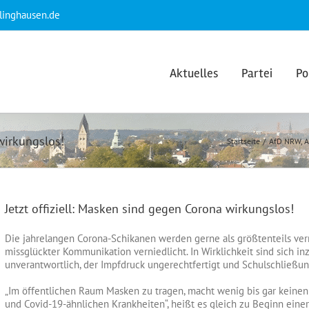
klinghausen.de
Aktuelles
Partei
Po
wirkungslos!
Startseite
AfD NRW
A
Jetzt offiziell: Masken sind gegen Corona wirkungslos!
Die jahrelangen Corona-Schikanen werden gerne als größtenteils vern
missglückter Kommunikation verniedlicht. In Wirklichkeit sind sich in
unverantwortlich, der Impfdruck ungerechtfertigt und Schulschließu
„Im öffentlichen Raum Masken zu tragen, macht wenig bis gar keinen
und Covid-19-ähnlichen Krankheiten“, heißt es gleich zu Beginn eine