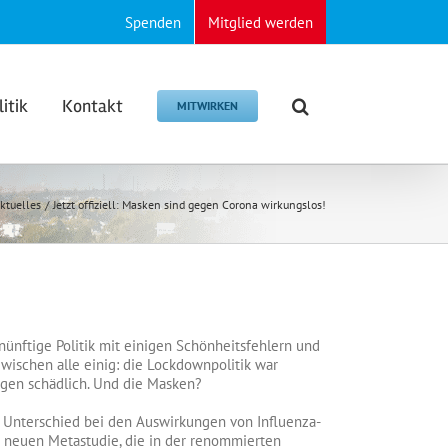
Spenden
Mitglied werden
litik
Kontakt
MITWIRKEN
ktuelles
Jetzt offiziell: Masken sind gegen Corona wirkungslos!
ünftige Politik mit einigen Schönheitsfehlern und
zwischen alle einig: die Lockdownpolitik war
ngen schädlich. Und die Masken?
 Unterschied bei den Auswirkungen von Influenza-
r neuen Metastudie, die in der renommierten