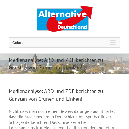
Zum
Inhalt
springen
Gehe zu ...
Medienanalyse: ARD und ZDF berichten zu
Gunsten von Grünen und Linken!
Medienanalyse: ARD und ZDF berichten zu
Gunsten von Grünen und Linken!
Nicht, dass man noch einen Beweis dafür gebraucht hätte,
dass die Staatsmedien in Deutschland mit spürbar linker
Schlagseite berichten. Das schweizerische
Forschungsinstitut Media Tenor hat ihn trotzdem geliefert.