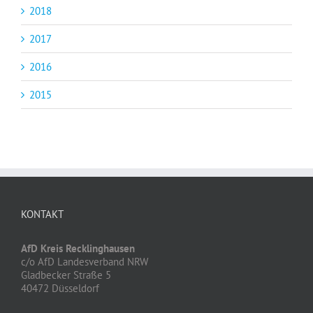
2018
2017
2016
2015
KONTAKT
AfD Kreis Recklinghausen
c/o AfD Landesverband NRW
Gladbecker Straße 5
40472 Düsseldorf