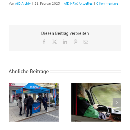
Von
AfD Archiv
|
21. Februar 2023
|
AfD NRW
,
Aktuelles
|
0 Kommentare
Diesen Beitrag verbreiten
Facebook
X
LinkedIn
Pinterest
E-
Mail
Ähnliche Beiträge
Wahlkampfendspurt im Kreis Recklinghausen
Blaue Umweltplakette für Diesel