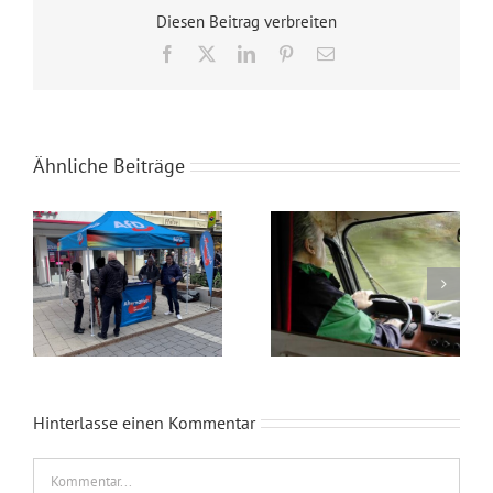
Diesen Beitrag verbreiten
Facebook
X
LinkedIn
Pinterest
E-
Mail
Ähnliche Beiträge
Wahlkampfendspurt im Kreis Recklinghausen
Blaue Umweltplakette für Diesel
Hinterlasse einen Kommentar
Kommentar