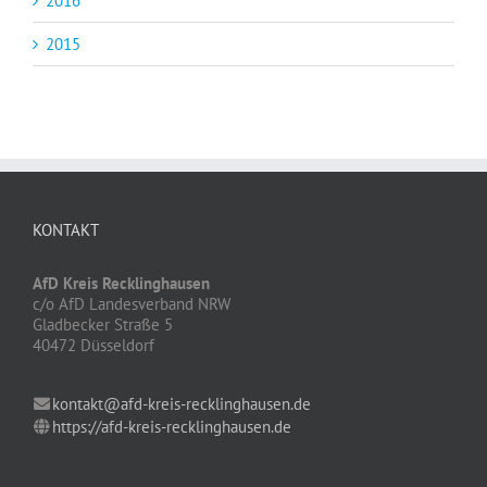
2016
2015
KONTAKT
AfD Kreis Recklinghausen
c/o AfD Landesverband NRW
Gladbecker Straße 5
40472 Düsseldorf
kontakt@afd-kreis-recklinghausen.de
https://afd-kreis-recklinghausen.de