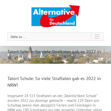
Zum
Inhalt
springen
Gehe zu ...
Tatort Schule: So viele Straftaten gab es 2022 in
NRW!
Tatort Schule: So viele Straftaten gab es 2022 in
NRW!
Insgesamt 24 513 Straftaten an der „Tatörtlichkeit Schule“
wurden 2022 zur Anzeige gebracht – macht 129 Taten pro
Schultag (wenn man abzüglich Ferien und Feiertagen in
NRW von 190 Schultagen pro Jahr ausgeht). Unfassbar: allein