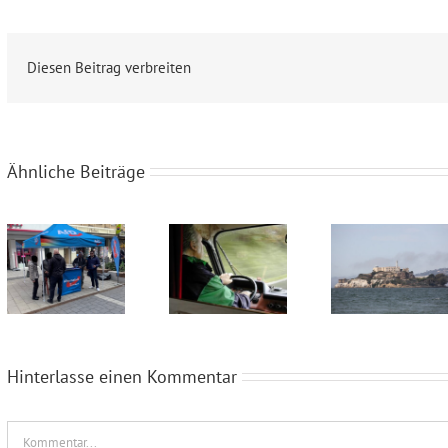
Diesen Beitrag verbreiten
Ähnliche Beiträge
Wahlkampfendspurt im Kreis Recklinghausen
Blaue Umweltplakette für Diesel
Alcatraz im Münsterland
Hinterlasse einen Kommentar
Kommentar