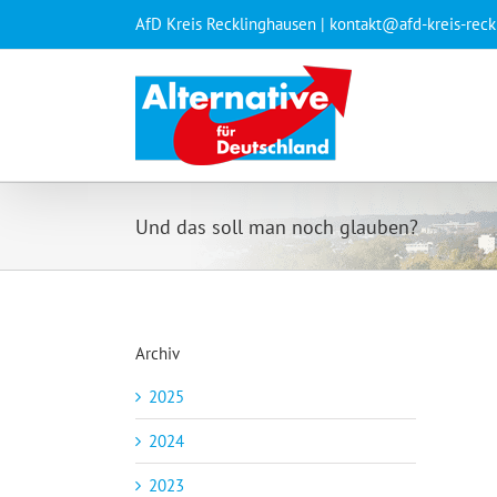
Zum
AfD Kreis Recklinghausen | kontakt@afd-kreis-rec
Inhalt
springen
Und das soll man noch glauben?
Archiv
2025
2024
2023