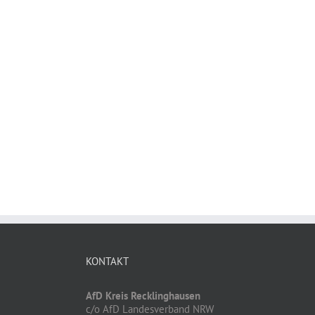
KONTAKT
AfD Kreis Recklinghausen
c/o AfD Landesverband NRW