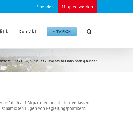
Spenden
Mitglied werden
litik
Kontakt
MITWIRKEN
artseite
AfD NRW
Aktuelles
Und das soll man noch glauben?
lass‘ dich auf Altparteien und du bist verlassen.
ie schamlosen Lügen von Regierungspolitikern!