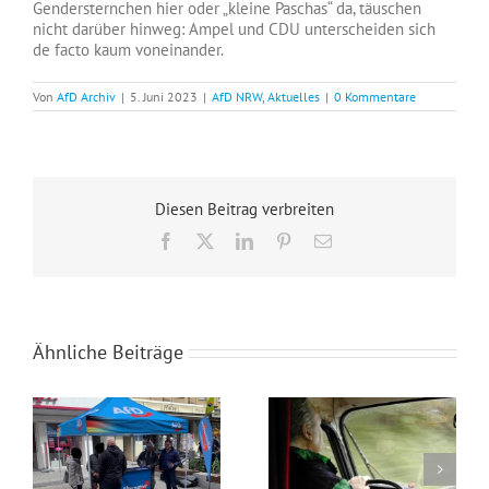
Gendersternchen hier oder „kleine Paschas“ da, täuschen
nicht darüber hinweg: Ampel und CDU unterscheiden sich
de facto kaum voneinander.
Von
AfD Archiv
|
5. Juni 2023
|
AfD NRW
,
Aktuelles
|
0 Kommentare
Diesen Beitrag verbreiten
Facebook
X
LinkedIn
Pinterest
E-
Mail
Ähnliche Beiträge
Wahlkampfendspurt im Kreis Recklinghausen
Blaue Umweltplakette für Diesel