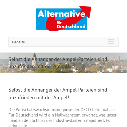
Zum
Inhalt
springen
Gehe zu ...
Selbst die Anhänger der Ampel-Parteien sind
unzufrieden mit der Ampel!
Selbst die Anhänger der Ampel-Parteien sind
unzufrieden mit der Ampel!
Die Wirtschaftswachstumsprognose der OECD fällt fatal aus:
Für Deutschland wird ein Nullwachstum erwartet, was unser
Land an den Schluss der Industriestaaten katapultiert. Es
zeigt sich: