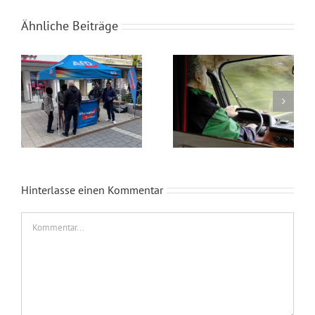
Ähnliche Beiträge
Wahlkampfendspurt im Kreis Recklinghausen
Blaue Umweltplakette für Diesel
Hinterlasse einen Kommentar
Kommentar