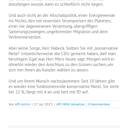
anzufangen wusste, kann es schließlich nicht liegen.
Und auch nicht an der Abschaltpolitik, einer Energiewende
ins Nichts, den mit teuersten Strompreisen des Planeten,
einer nie dagewesenen Verarmung, übergriffigen
Sanierungszwängen, ungebremster Migration und dem
Verbrennerverbot.
Aber keine Sorge, Herr Habeck. Sollten Sie mit „konservative
Partei“ irrtümlicherweise die CDU gemeint haben, darf man
beruhigen: Egal was Herr Merz heute sagt: Morgen wird er
ohnehin wieder den Anschluss zu den Grünen suchen, um
sich von ihnen als Kanzler wählen zu lassen.
Und um Ihrem Wunsch nachzukommen: Seit 10 Jahren gibt
es wieder eine funktionierende konservative Partei. Sie steht
bei 22 %, fängt mit A an und hört mit fD auf.
Von
AfD Archiv
|
27. Juli 2023
|
AfD NRW
,
Aktuelles
|
0 Kommentare