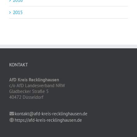
2016
2015
KONTAKT
AfD Kreis Recklinghausen
c/o AfD Landesverband NRW
Gladbecker Straße 5
40472 Düsseldorf
kontakt@afd-kreis-recklinghausen.de
https://afd-kreis-recklinghausen.de