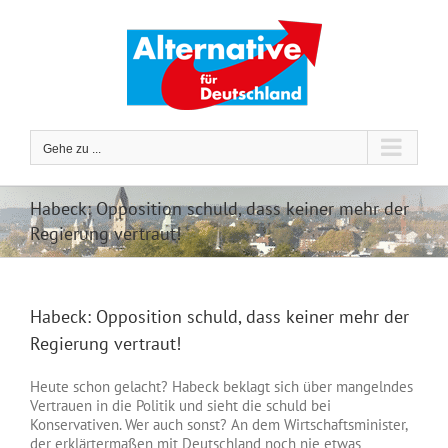
Zum
Inhalt
springen
Gehe zu ...
Habeck: Opposition schuld, dass keiner mehr der
Regierung vertraut!
Habeck: Opposition schuld, dass keiner mehr der
Regierung vertraut!
Heute schon gelacht? Habeck beklagt sich über mangelndes
Vertrauen in die Politik und sieht die schuld bei
Konservativen. Wer auch sonst? An dem Wirtschaftsminister,
der erklärtermaßen mit Deutschland noch nie etwas