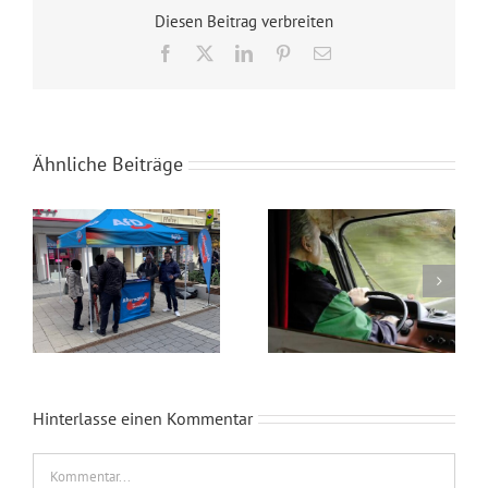
Diesen Beitrag verbreiten
Facebook
X
LinkedIn
Pinterest
E-
Mail
Ähnliche Beiträge
Wahlkampfendspurt im Kreis Recklinghausen
Blaue Umweltplakette für Diesel
Hinterlasse einen Kommentar
Kommentar