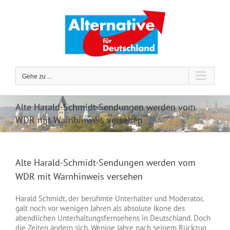
Zum
Inhalt
springen
Gehe zu ...
Alte Harald-Schmidt-Sendungen werden vom
WDR mit Warnhinweis versehen
Alte Harald-Schmidt-Sendungen werden vom
WDR mit Warnhinweis versehen
Harald Schmidt, der berühmte Unterhalter und Moderator,
galt noch vor wenigen Jahren als absolute Ikone des
abendlichen Unterhaltungsfernsehens in Deutschland. Doch
die Zeiten ändern sich. Wenige Jahre nach seinem Rückzug