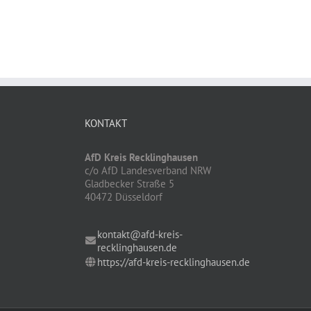
KONTAKT
AfD Kreis Recklinghausen
c/o AfD Landesverband NRW
Gladbecker Straße 5
40472 Düsseldorf
kontakt@afd-kreis-
recklinghausen.de
https://afd-kreis-recklinghausen.de