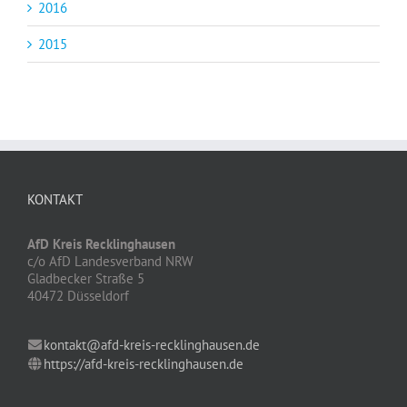
2016
2015
KONTAKT
AfD Kreis Recklinghausen
c/o AfD Landesverband NRW
Gladbecker Straße 5
40472 Düsseldorf
kontakt@afd-kreis-recklinghausen.de
https://afd-kreis-recklinghausen.de