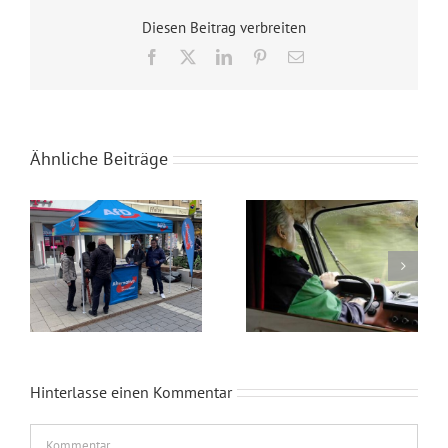
Diesen Beitrag verbreiten
Facebook
X
LinkedIn
Pinterest
E-
Mail
Ähnliche Beiträge
Wahlkampfendspurt im Kreis Recklinghausen
Blaue Umweltplakette für Diesel
Hinterlasse einen Kommentar
Kommentar