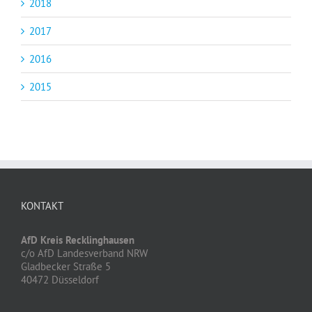
2018
2017
2016
2015
KONTAKT
AfD Kreis Recklinghausen
c/o AfD Landesverband NRW
Gladbecker Straße 5
40472 Düsseldorf