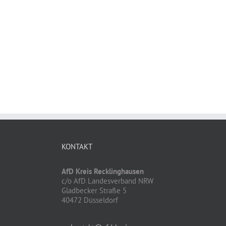
KONTAKT
AfD Kreis Recklinghausen
c/o AfD Landesverband NRW
Gladbecker Straße 5
40472 Düsseldorf