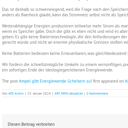
Das ist deshalb so schwerwiegend, weil die Frage nach den Speicher
anders als Baerbock glaubt, kann das Stromnetz selbst nicht als Speich
Wetterabhängige Energien produzieren teilweise mehr Strom als man 
wenn es Speicher gäbe. Doch die gibt es eben nicht und wird es aller
geben. Es gibt keine Batterietechnologie, die den Anforderungen d
gerecht würde und nicht an enorme physikalische Grenzen stoßen w
Keine Batterien bedeuten keine Erneuerbaren, was gleichbedeutend i
Wir fordern die schnellstmögliche Umkehr zu einem vernünftigen, p
ein sofortiges Ende der ideologiegetriebenen Energiewende.
The post
Ampel gibt Energiewende-Scheitern zu!
first appeared on
A
Von
AfD Archiv
|
25. Januar 2024
|
AfD NRW
,
Aktuelles
|
0 Kommentare
Diesen Beitrag verbreiten