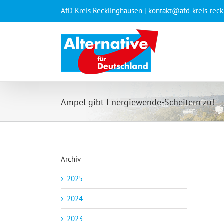
Zum
AfD Kreis Recklinghausen | kontakt@afd-kreis-rec
Inhalt
springen
Ampel gibt Energiewende-Scheitern zu!
Archiv
2025
2024
2023