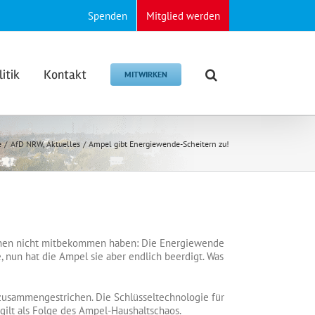
Spenden
Mitglied werden
litik
Kontakt
MITWIRKEN
e
AfD NRW
Aktuelles
Ampel gibt Energiewende-Scheitern zu!
gnen nicht mitbekommen haben: Die Energiewende
e, nun hat die Ampel sie aber endlich beerdigt. Was
usammengestrichen. Die Schlüsseltechnologie für
 gilt als Folge des Ampel-Haushaltschaos.