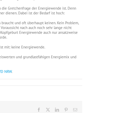
n die Gretchenfrage der Energiewende ist. Denn
er dienen. Dabei ist der Bedarf ist hoch:
braucht und oft überhaupt keinen. Kein Problem,
 Voraussicht nach auch noch sehr lange nicht
er Kopfgeburt Energiewende auch nur ansatzweise
ürde.
st mit: keine Energiewende.
reiswerten und grundlastfähigen Energiemix und
fD NRW
.
Facebook
X
LinkedIn
Pinterest
E-