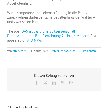
Abgehobenheit.
Wann Kompetenz und Lebenserfahrung in die Politik
zurückkehren dürfen, entscheidet allerdings der Wähler –
und zwar schon bald.
The post
DAS ist das grüne Spitzenpersonal!
Durchschnittliche Berufserfahrung: 2 Jahre, 4 Monate!
first
appeared on
AfD NRW
.
Von
AfD Archiv
|
24. Januar 2024
|
AfD NRW
,
Aktuelles
|
0 Kommentare
Diesen Beitrag verbreiten
Facebook
X
LinkedIn
Pinterest
E-
Mail
Ähnliche Beiträge