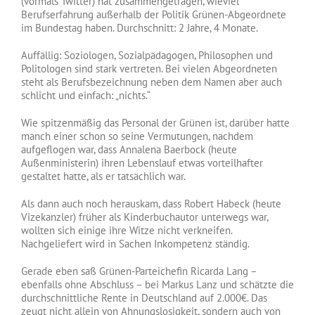
(vormals Twitter) hat zusammengetragen, wieviel
Berufserfahrung außerhalb der Politik Grünen-Abgeordnete
im Bundestag haben. Durchschnitt: 2 Jahre, 4 Monate.
Auffällig: Soziologen, Sozialpädagogen, Philosophen und
Politologen sind stark vertreten. Bei vielen Abgeordneten
steht als Berufsbezeichnung neben dem Namen aber auch
schlicht und einfach: „nichts.“
Wie spitzenmäßig das Personal der Grünen ist, darüber hatte
manch einer schon so seine Vermutungen, nachdem
aufgeflogen war, dass Annalena Baerbock (heute
Außenministerin) ihren Lebenslauf etwas vorteilhafter
gestaltet hatte, als er tatsächlich war.
Als dann auch noch herauskam, dass Robert Habeck (heute
Vizekanzler) früher als Kinderbuchautor unterwegs war,
wollten sich einige ihre Witze nicht verkneifen.
Nachgeliefert wird in Sachen Inkompetenz ständig.
Gerade eben saß Grünen-Parteichefin Ricarda Lang –
ebenfalls ohne Abschluss – bei Markus Lanz und schätzte die
durchschnittliche Rente in Deutschland auf 2.000€. Das
zeugt nicht allein von Ahnungslosigkeit, sondern auch von