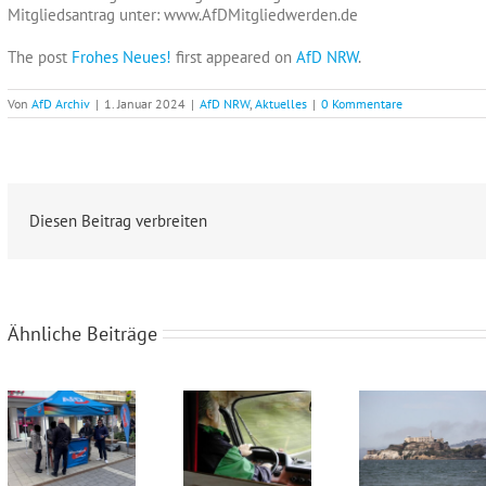
Mitgliedsantrag unter: www.AfDMitgliedwerden.de
The post
Frohes Neues!
first appeared on
AfD NRW
.
Von
AfD Archiv
|
1. Januar 2024
|
AfD NRW
,
Aktuelles
|
0 Kommentare
Diesen Beitrag verbreiten
Ähnliche Beiträge
Wahlkampfendspurt im Kreis Recklinghausen
Blaue Umweltplakette für Diesel
Alcatraz im Münsterland