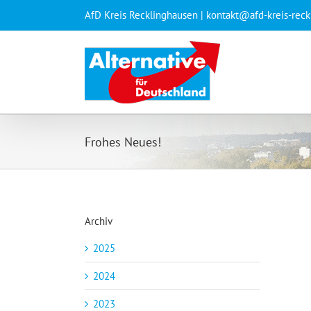
Zum
AfD Kreis Recklinghausen | kontakt@afd-kreis-rec
Inhalt
springen
Frohes Neues!
Archiv
2025
2024
2023