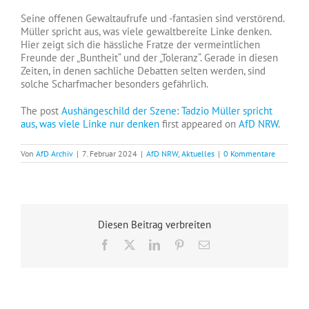
Seine offenen Gewaltaufrufe und -fantasien sind verstörend.
Müller spricht aus, was viele gewaltbereite Linke denken.
Hier zeigt sich die hässliche Fratze der vermeintlichen
Freunde der „Buntheit“ und der „Toleranz“. Gerade in diesen
Zeiten, in denen sachliche Debatten selten werden, sind
solche Scharfmacher besonders gefährlich.
The post
Aushängeschild der Szene: Tadzio Müller spricht
aus, was viele Linke nur denken
first appeared on
AfD NRW
.
Von
AfD Archiv
|
7. Februar 2024
|
AfD NRW
,
Aktuelles
|
0 Kommentare
Diesen Beitrag verbreiten
Facebook
X
LinkedIn
Pinterest
E-
Mail