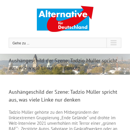
Zum
Inhalt
springen
Gehe zu ...
Aushängeschild der Szene: Tadzio Müller spricht
aus, was viele Linke nur denken
Aushängeschild der Szene: Tadzio Müller spricht
aus, was viele Linke nur denken
Tadzio Müller gehörte zu den Mitbegründern der
linksextremen Gruppierung „Ende Gelände“ und drohte im
Welt-Interview 2021 unverhohlen mit Terror einer „grünen
RAF“: „Zerstörte Autos, Sabotage in Gaskraftwerken oder an