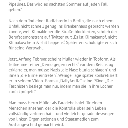
Pipelines. Das wird es nächsten Sommer auf jeden Fall
geben.“
Nach dem Tod einer Radfahrerin in Berlin, die nach einem
Unfall nicht schnell genug ins Krankenhaus gebracht werden
konnte, weil Klimakleber die Straße blockierten, schrieb der
Berufsdemonstrant auf Twitter nur: „Es ist Klimakampf, nicht
Klimakuscheln & shit happens“. Später entschuldigte er sich
für seine Wortwahl.
Jetzt, Anfang Februar, scheint Müller wieder in Topform. Als
Teilnehmer einer „Demo gegen rechts“ vor dem Reichstag
erklärte er, man müsse Nazis „die Nase blutig schlagen“ und
ihnen „die Birne eintreten“. Wenige Tage später konkretisiert
er in seinem Video- Format „DailyAntifa“ seine Pläne: „Die
Faschisten besiegt man nur, indem man sie in ihre Löcher
zurückprügelt.“
Man muss Herrn Müller als Paradebeispiel für einen
Menschen ansehen, der die Kontrolle über sein Leben
vollständig verloren hat – und vielleicht gerade deswegen
von linken Organisationen und Staatsmedien zum
Aushängeschild gemacht wird.