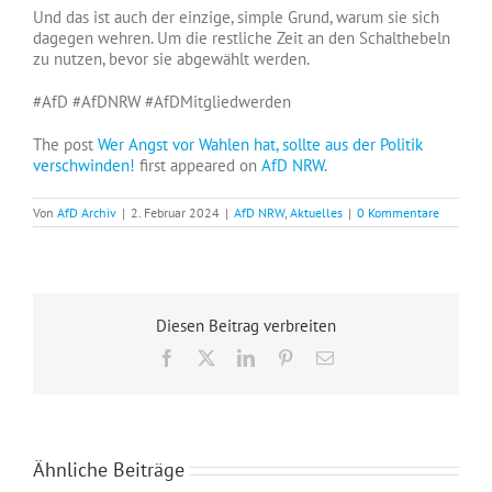
Und das ist auch der einzige, simple Grund, warum sie sich
dagegen wehren. Um die restliche Zeit an den Schalthebeln
zu nutzen, bevor sie abgewählt werden.
#AfD #AfDNRW #AfDMitgliedwerden
The post
Wer Angst vor Wahlen hat, sollte aus der Politik
verschwinden!
first appeared on
AfD NRW
.
Von
AfD Archiv
|
2. Februar 2024
|
AfD NRW
,
Aktuelles
|
0 Kommentare
Diesen Beitrag verbreiten
Facebook
X
LinkedIn
Pinterest
E-
Mail
Ähnliche Beiträge