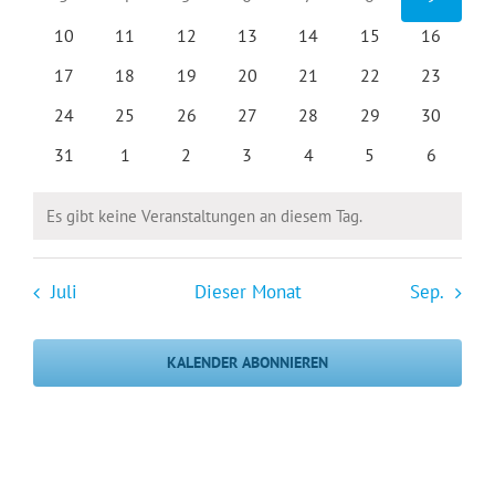
Veranstaltungen
Veranstaltungen
Veranstaltungen
Veranstaltungen
Veranstaltungen
Veranstaltungen
Veransta
0
0
0
0
0
0
0
10
11
12
13
14
15
16
Veranstaltungen
Veranstaltungen
Veranstaltungen
Veranstaltungen
Veranstaltungen
Veranstaltungen
Veranstal
0
0
0
0
0
0
0
17
18
19
20
21
22
23
Veranstaltungen
Veranstaltungen
Veranstaltungen
Veranstaltungen
Veranstaltungen
Veranstaltungen
Veranstal
0
0
0
0
0
0
0
24
25
26
27
28
29
30
Veranstaltungen
Veranstaltungen
Veranstaltungen
Veranstaltungen
Veranstaltungen
Veranstaltungen
Veranstal
0
0
0
0
0
0
0
31
1
2
3
4
5
6
Veranstaltungen
Veranstaltungen
Veranstaltungen
Veranstaltungen
Veranstaltungen
Veranstaltungen
Veransta
Es gibt keine Veranstaltungen an diesem Tag.
Hinweis
Juli
Dieser Monat
Sep.
KALENDER ABONNIEREN