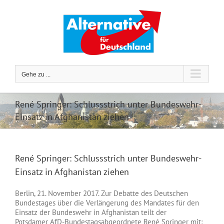
Zum
Inhalt
springen
Gehe zu ...
René Springer: Schlussstrich unter Bundeswehr-
Einsatz in Afghanistan ziehen
René Springer: Schlussstrich unter Bundeswehr-
Einsatz in Afghanistan ziehen
Berlin, 21. November 2017. Zur Debatte des Deutschen
Bundestages über die Verlängerung des Mandates für den
Einsatz der Bundeswehr in Afghanistan teilt der
Potsdamer AfD-Bundestagsabgeordnete René Springer mit: