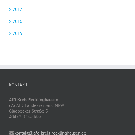
2017
2016
2015
KONTAKT
AfD Kreis Recklinghausen
c/o AfD Landesverband NRW
Gladbecker Straße 5
40472 Düsseldorf
kontakt@afd-kreis-recklinghausen.de