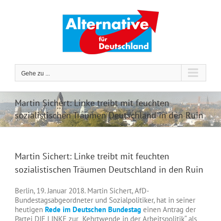
Zum
Inhalt
springen
Gehe zu ...
Martin Sichert: Linke treibt mit feuchten
sozialistischen Träumen Deutschland in den Ruin
Martin Sichert: Linke treibt mit feuchten
sozialistischen Träumen Deutschland in den Ruin
Berlin, 19. Januar 2018. Martin Sichert, AfD-
Bundestagsabgeordneter und Sozialpolitiker, hat in seiner
heutigen
Rede im Deutschen Bundestag
einen Antrag der
Partei DIE LINKE zur „Kehrtwende in der Arbeitspolitik“ als