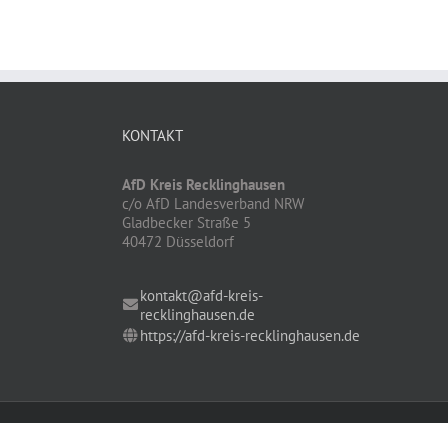
KONTAKT
AfD Kreis Recklinghausen
c/o AfD Landesverband NRW
Gladbecker Straße 5
40472 Düsseldorf
kontakt@afd-kreis-
recklinghausen.de
https://afd-kreis-recklinghausen.de
Copyright by AfD Kreis Recklinghausen