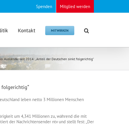
Spenden
Mitglied werden
litik
Kontakt
MITWIRKEN
io. Ausländer seit 2014: „Anteil der Deutschen sinkt folgerichtig“
 folgerichtig“
 Deutschland leben netto 3 Millionen Menschen
rigkeit um 4,341 Millionen zu, während die mit
ert der Nachrichtensender ntv und stellt fest: „Der