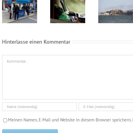
Wahlkampfendspurt im Kreis Recklinghausen
Blaue Umweltplakette für Diesel
Alcatraz im Münsterland
Hinterlasse einen Kommentar
Kommentar
Meinen Namen, E-Mail und Website in diesem Browser speichern, 