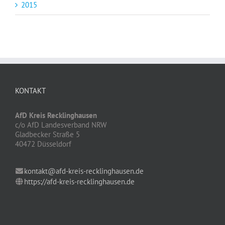
2015
KONTAKT
AfD Kreis Recklinghausen
c/o AfD Landesverband NRW
Gladbecker Straße 5
40472 Düsseldorf
kontakt@afd-kreis-recklinghausen.de
https://afd-kreis-recklinghausen.de